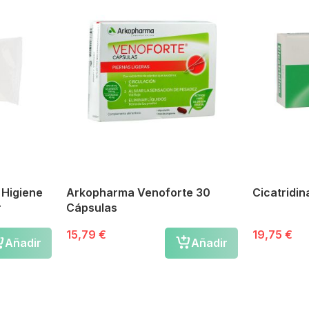
e Higiene
Arkopharma Venoforte 30
Cicatridin
r
Cápsulas
15,79 €
19,75 €
Añadir
Añadir