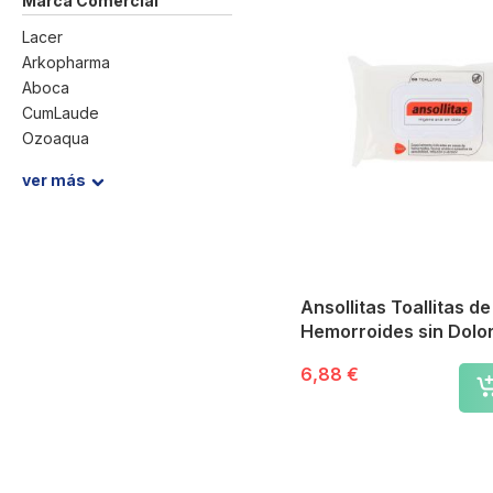
Marca Comercial
Lacer
Arkopharma
Aboca
CumLaude
Ozoaqua
.
ver más
Ansollitas Toallitas d
Hemorroides sin Dolo
6,88 €