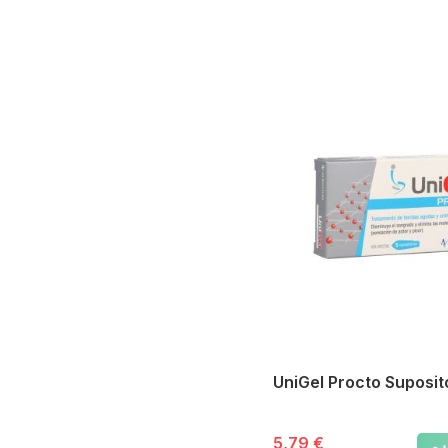
UniGel Procto Suposit
5,79 €