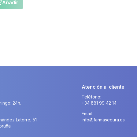
Añadir
Atención al cliente
Teléfono:
ingo: 24h.
+34 881 99 42 14
Email
nández Latorre, 51
info@farmasegura.es
oruña