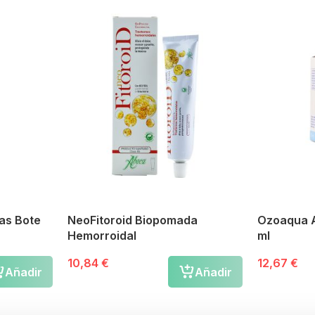
tas Bote
NeoFitoroid Biopomada
Ozoaqua A
Hemorroidal
ml
10,84 €
12,67 €
Añadir
Añadir