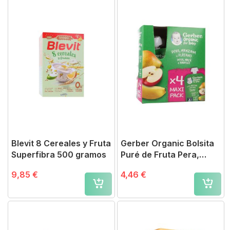
Blevit 8 Cereales y Fruta
Gerber Organic Bolsita
Superfibra 500 gramos
Puré de Fruta Pera,
Manzana, Plátano Pack
9,85 €
4,46 €
Ahorro