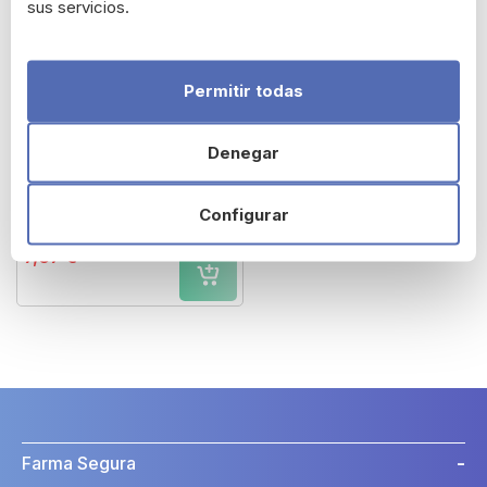
sus servicios.
Permitir todas
Denegar
Nutribén Desayuno
Copos de Trigo y Frutas
Configurar
7,67 €
Farma Segura