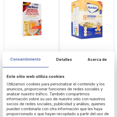
Meritene Cereal Instant
Nutribén 8 Cereales con
Consentimiento
Detalles
Acerca de
Multifrutas 13 Raciones
un Toque de Miel 4
Frutas 600 g
7,50 €
5,45 €
Este sitio web utiliza cookies
Utilizamos cookies para personalizar el contenido y los
anuncios, proporcionar funciones de redes sociales y
analizar nuestro tráfico. También compartimos
información sobre su uso de nuestro sitio con nuestros
socios de redes sociales, publicidad y análisis, quienes
pueden combinarla con otra información que les haya
proporcionado o que hayan recopilado a partir del uso de