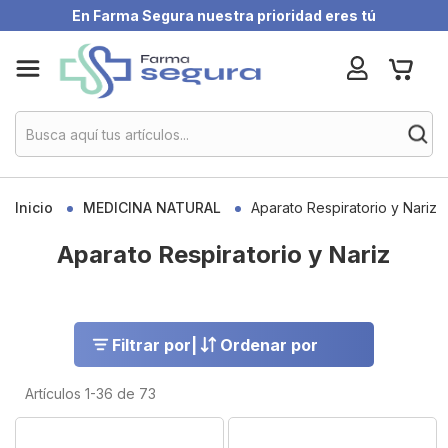
En Farma Segura nuestra prioridad eres tú
Skip
My Ca
to
Content
Inicio
MEDICINA NATURAL
Aparato Respiratorio y Nariz
Aparato Respiratorio y Nariz
Filtrar por
|
Ordenar por
Artículos
1
-
36
de
73