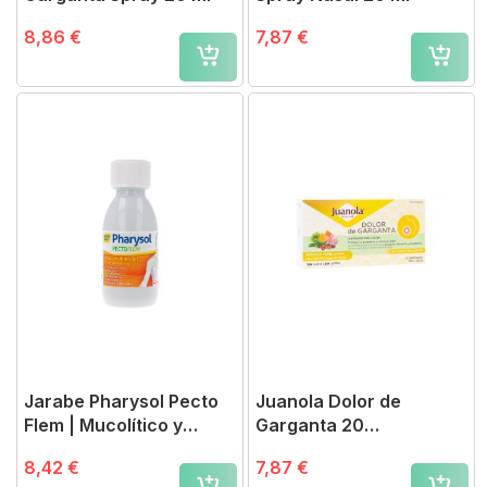
8,86 €
7,87 €
Jarabe Pharysol Pecto
Juanola Dolor de
Flem | Mucolítico y
Garganta 20
Calmante Natural
Comprimidos
8,42 €
7,87 €