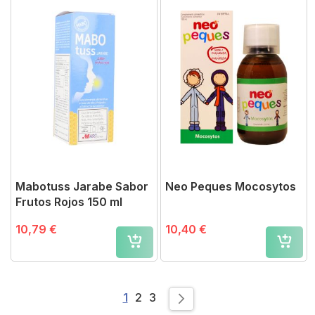
Mabotuss Jarabe Sabor
Neo Peques Mocosytos
Frutos Rojos 150 ml
10,79 €
10,40 €
Page
You're currently reading page
Page
Page
1
2
3
Page
Siguiente