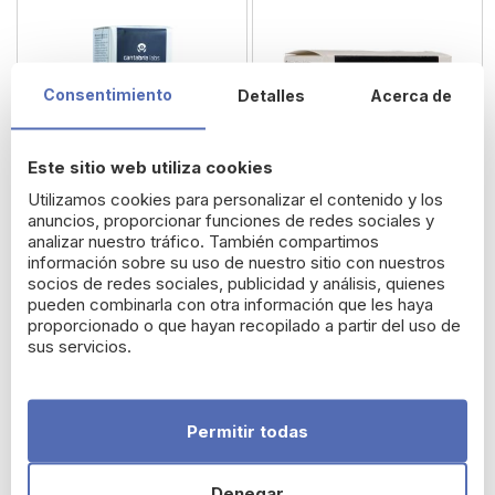
Consentimiento
Detalles
Acerca de
Este sitio web utiliza cookies
Utilizamos cookies para personalizar el contenido y los
anuncios, proporcionar funciones de redes sociales y
analizar nuestro tráfico. También compartimos
información sobre su uso de nuestro sitio con nuestros
socios de redes sociales, publicidad y análisis, quienes
Heliocare 360º Gel Oil-
Heliocare 360º Junior
pueden combinarla con otra información que les haya
proporcionado o que hayan recopilado a partir del uso de
Free Bronze SPF 50
Oral Sticks
sus servicios.
25,50 €
16,65 €
Permitir todas
Denegar