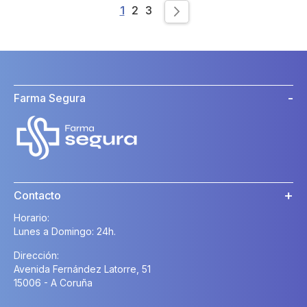
Page
You're currently reading page
Page
Page
1
2
3
Page
Siguiente
Farma Segura
Contacto
Horario:
Lunes a Domingo: 24h.
Dirección:
Avenida Fernández Latorre, 51
15006 - A Coruña