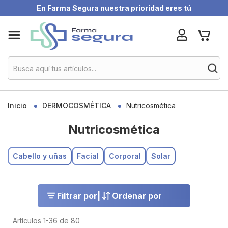
En Farma Segura nuestra prioridad eres tú
Skip
My Ca
to
Content
Inicio
DERMOCOSMÉTICA
Nutricosmética
Nutricosmética
Cabello y uñas
Facial
Corporal
Solar
Filtrar por
|
Ordenar por
Artículos
1
-
36
de
80