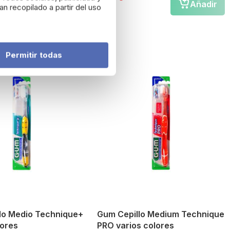
Añadir
Añadir
n recopilado a partir del uso
Permitir todas
lo Medio Technique+
Gum Cepillo Medium Technique
lores
PRO varios colores