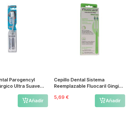
ntal Parogencyl
Cepillo Dental Sistema
úrgico Ultra Suave
Reemplazable Fluocaril Gingi
Pro Kit Inicial Medio
5,69 €
Añadir
Añadir