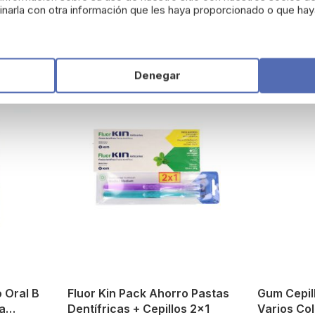
Añadir
Añadir
narla con otra información que les haya proporcionado o que haya
Denegar
o Oral B
Fluor Kin Pack Ahorro Pastas
Gum Cepil
za
Dentífricas + Cepillos 2x1
Varios Co