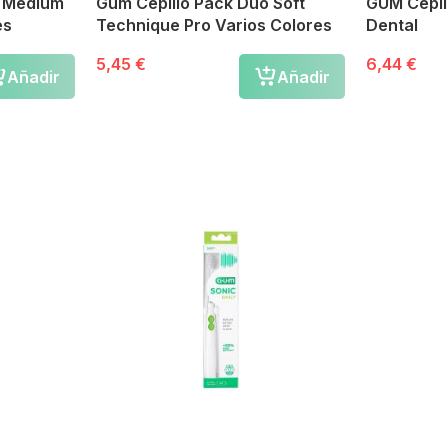
o Medium
Gum Cepillo Pack Duo Soft
GUM Cepil
es
Technique Pro Varios Colores
Dental
5,45 €
6,44 €
Añadir
Añadir