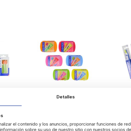
Detalles
oft
Curaprox Be You Set de Viaje
Curaprox 
es
Colores 10 ml
3960 Supe
alizar el contenido y los anuncios, proporcionar funciones de red
13,81 €
5,89 €
nformación sobre su uso de nuestro sitio con nuestros socios de