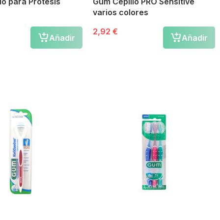
lo para Prótesis
Gum Cepillo PRO Sensitive
varios colores
2,92 €
Añadir
Añadir