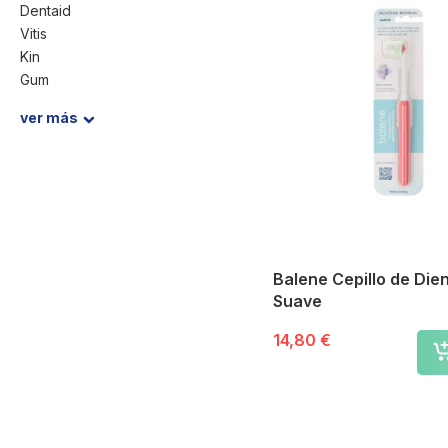
Dentaid
Vitis
Kin
Gum
Phb
ver más
Fluocaril
Oral-B
Chicco
Curaprox
.
Balene Cepillo de Die
Suave
14,80 €