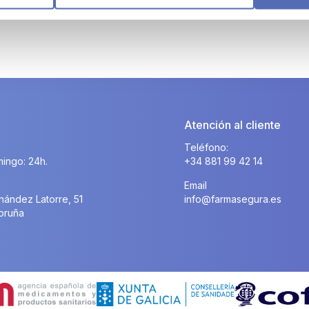
Atención al cliente
Teléfono:
ingo: 24h.
+34 881 99 42 14
Email
nández Latorre, 51
info@farmasegura.es
oruña