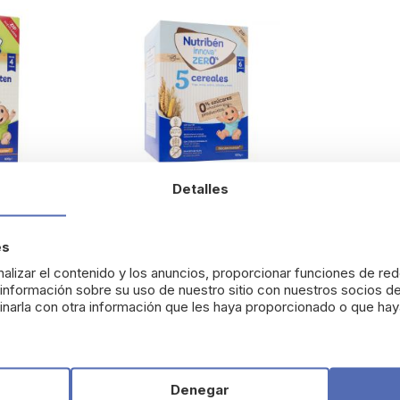
Detalles
es
 Gluten
Nutribén Innova Zero 5
Cereales
alizar el contenido y los anuncios, proporcionar funciones de red
nformación sobre su uso de nuestro sitio con nuestros socios de
7,18 €
narla con otra información que les haya proporcionado o que haya
Añadir
Añadir
Denegar