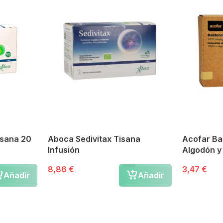
isana 20
Aboca Sedivitax Tisana
Acofar Ba
Infusión
Algodón 
8,86 €
3,47 €
Añadir
Añadir