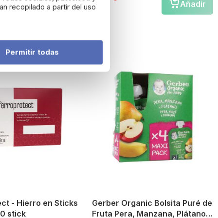
Añadir
Añadir
n recopilado a partir del uso
Permitir todas
ct - Hierro en Sticks
Gerber Organic Bolsita Puré de
bibles 30 stick
Fruta Pera, Manzana, Plátano