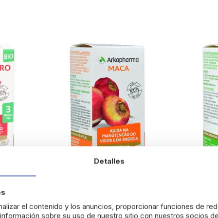
Detalles
de Indias
Arkopharma Maca Cápsulas
Arkopharm
es
Grageas
alizar el contenido y los anuncios, proporcionar funciones de red
15,79 €
7,87 €
nformación sobre su uso de nuestro sitio con nuestros socios de