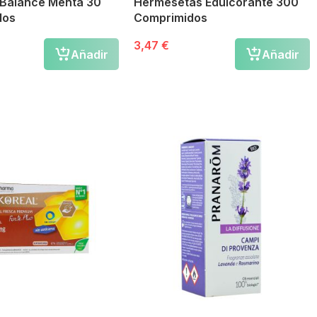
Balance Menta 30
Hermesetas Edulcorante 300
dos
Comprimidos
3,47 €
Añadir
Añadir