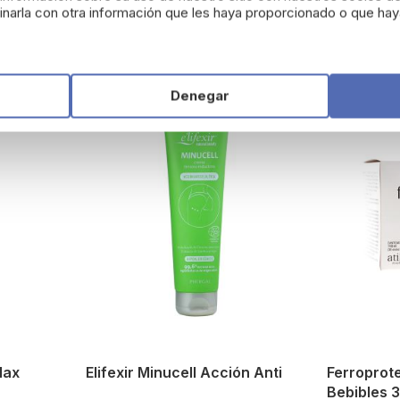
Añadir
Añadir
narla con otra información que les haya proporcionado o que haya
Denegar
lax
Elifexir Minucell Acción Anti
Ferroprote
Be