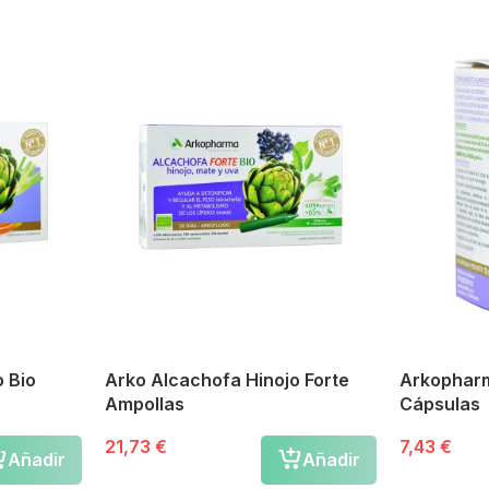
o Bio
Arko Alcachofa Hinojo Forte
Arkophar
Ampollas
Cápsulas
21,73 €
7,43 €
Añadir
Añadir