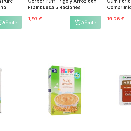
h Puré
Gerber Puff Trigo y Arroz con
Gum Perio
ano
Frambuesa 5 Raciones
Comprimi
1,97 €
19,26 €
Añadir
Añadir