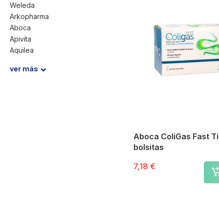
Weleda
Arkopharma
Aboca
Apivita
Aquilea
Pranarom
ver más
Acofar
Saluvital
HiPP
Yogi Tea
Phergal
Smileat
Aboca ColiGas Fast T
Gerber
bolsitas
Hermesetas
Atika Pharma
7,18 €
.