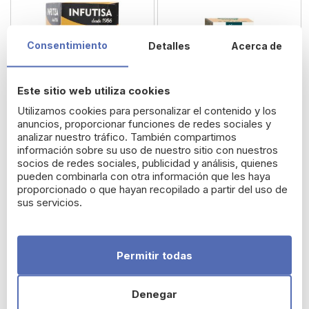
Consentimiento
Detalles
Acerca de
Este sitio web utiliza cookies
Utilizamos cookies para personalizar el contenido y los
anuncios, proporcionar funciones de redes sociales y
analizar nuestro tráfico. También compartimos
información sobre su uso de nuestro sitio con nuestros
Infutisa AdelLax
Kneipp DelgaTé Infusión
socios de redes sociales, publicidad y análisis, quienes
pueden combinarla con otra información que les haya
Infusión 25 Bolsitas
de Plantas 20 Bolsitas
proporcionado o que hayan recopilado a partir del uso de
sus servicios.
2,96 €
3,91 €
Permitir todas
Denegar