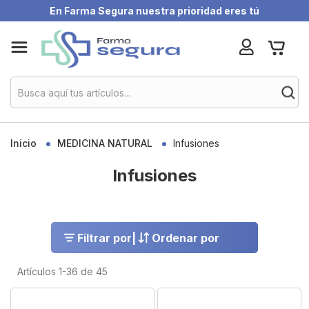
En Farma Segura nuestra prioridad eres tú
Skip
My Ca
to
Content
Inicio
MEDICINA NATURAL
Infusiones
Infusiones
Filtrar por
|
Ordenar por
Artículos
1
-
36
de
45