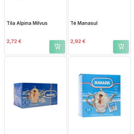
Tila Alpina Milvus
Té Manasul
2,72 €
2,92 €