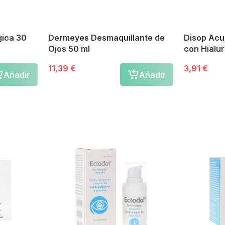
gica 30
Dermeyes Desmaquillante de
Disop Acu
Ojos 50 ml
11,39 €
3,91 €
Añadir
Añadir