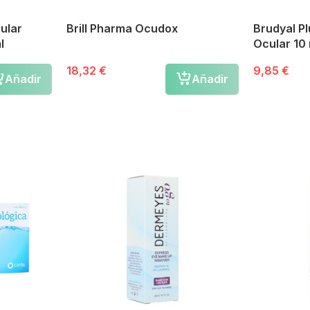
cular
Brill Pharma Ocudox
Brudyal Pl
l
Ocular 10 
18,32 €
9,85 €
Añadir
Añadir