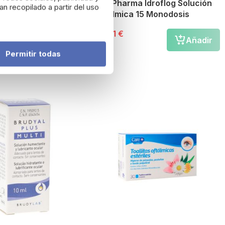
oallitas Higiene de
Brill Pharma Idroflog Solución
n recopilado a partir del uso
y Pestañas
Oftálmica 15 Monodosis
23,71 €
Añadir
Añadir
Permitir todas