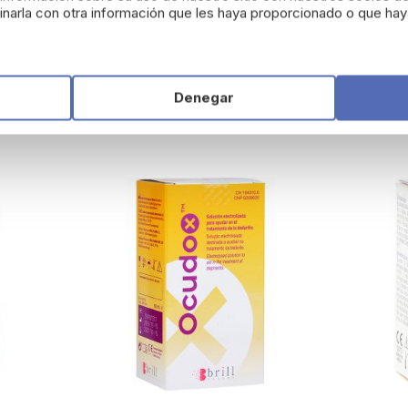
Blefarix Toallitas 50 Uds.
Blefarix T
narla con otra información que les haya proporcionado o que haya
Párpados 
17,77 €
7,87 €
Añadir
Añadir
Denegar