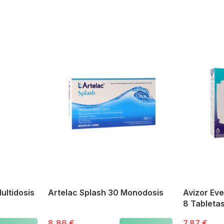
ultidosis
Artelac Splash 30 Monodosis
Avizor Eve
8 Tableta
8,86 €
7,87 €