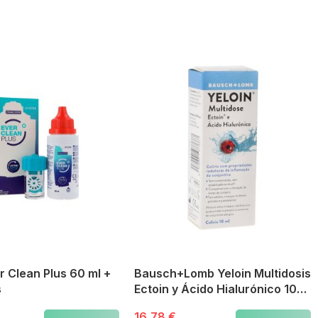
r Clean Plus 60 ml +
Bausch+Lomb Yeloin Multidosis
s
Ectoin y Ácido Hialurónico 10
ml
16,78 €