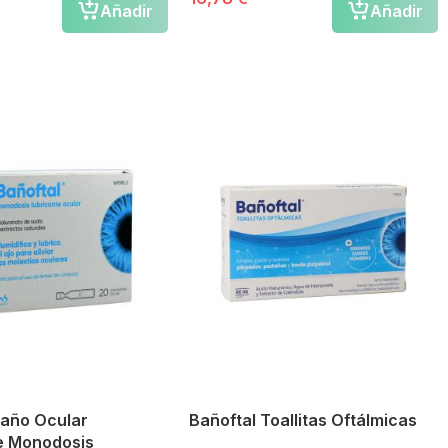
Añadir
Añadir
Baño Ocular
Bañoftal Toallitas Oftálmicas
e Monodosis