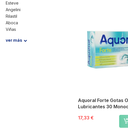
Esteve
Angelini
Rilastil
Aboca
Viñas
Fun Mask
ver más
Cinfa
Avizor
Brill
Bañoftal
Visufarma
COFANO
Eyestil
Farline
Bausch & Lomb
Aquoral Forte Gotas O
SIFI
Lubricantes 30 Mono
Naviblef
Disop
17,33 €
.
Théa