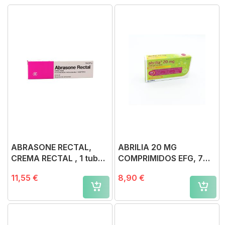
ABRASONE RECTAL,
ABRILIA 20 MG
CREMA RECTAL , 1 tubo
COMPRIMIDOS EFG, 7
de 30 g
comprimidos (Blister
11,55 €
8,90 €
Al/Al/PA-PVC)