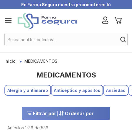
En Farma Segura nuestra prioridad eres tú
Skip
My Ca
to
Content
Inicio
MEDICAMENTOS
MEDICAMENTOS
Alergia y antimareo
Antiséptico y apósitos
Ansiedad
Filtrar por
|
Ordenar por
Artículos
1
-
36
de
536