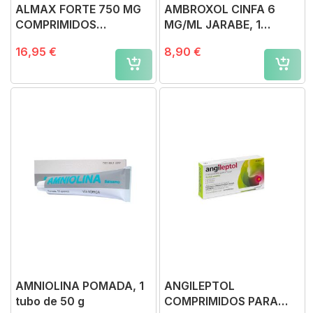
ALMAX FORTE 750 MG
AMBROXOL CINFA 6
COMPRIMIDOS
MG/ML JARABE, 1
MASTICABLES SABOR
frasco de 200 ml (PET +
16,95 €
8,90 €
MENTA, 48 comprimidos
cierre PP)
AMNIOLINA POMADA, 1
ANGILEPTOL
tubo de 50 g
COMPRIMIDOS PARA