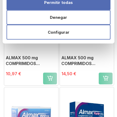
Permitir todas
Denegar
Configurar
ALMAX 500 mg
ALMAX 500 mg
COMPRIMIDOS
COMPRIMIDOS
MASTICABLES,24
MASTICABLES,48
10,97 €
14,50 €
comprimidos
comprimidos