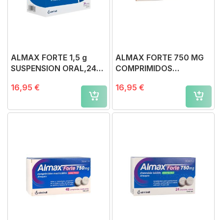
ALMAX FORTE 1,5 g
ALMAX FORTE 750 MG
SUSPENSION ORAL,24
COMPRIMIDOS
sobres
MASTICABLES SABOR
16,95 €
16,95 €
COLA, 48 comprimidos