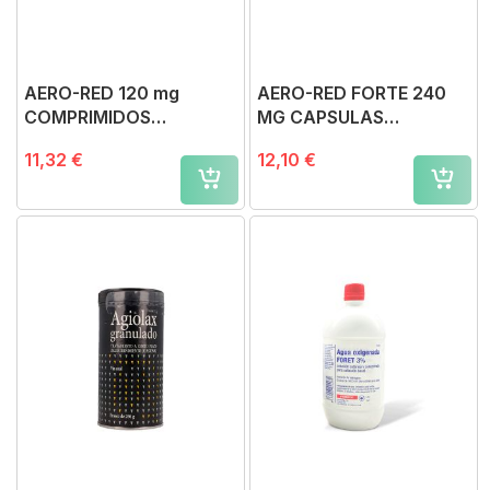
AERO-RED 120 mg
AERO-RED FORTE 240
COMPRIMIDOS
MG CAPSULAS
MASTICABLES, 40
BLANDAS, 20 cápsulas
11,32 €
12,10 €
comprimidos
blandas