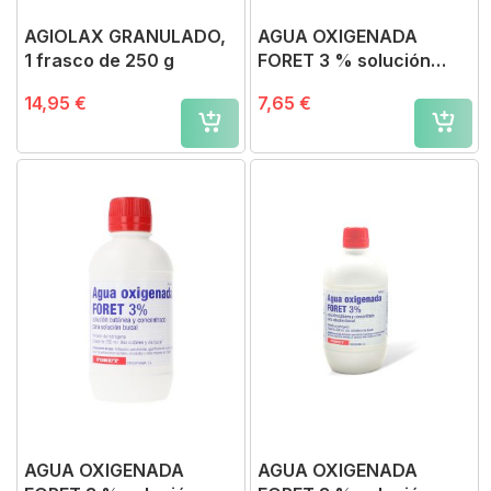
AGIOLAX GRANULADO,
AGUA OXIGENADA
1 frasco de 250 g
FORET 3 % solución
cutánea y concentrado
14,95 €
7,65 €
para solución bucal , 1
frasco de 1.000 ml
AGUA OXIGENADA
AGUA OXIGENADA