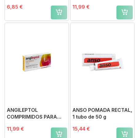
CHUPAR SABOR MENTA,
6,85 €
11,99 €
30 comprimidos
ANGILEPTOL
ANSO POMADA RECTAL,
COMPRIMIDOS PARA
1 tubo de 50 g
CHUPAR SABOR MIEL-
11,99 €
15,44 €
LIMÓN, 30 comprimidos