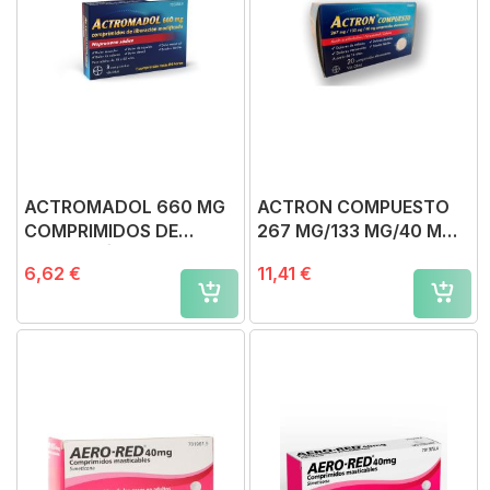
ACTROMADOL 660 MG
ACTRON COMPUESTO
COMPRIMIDOS DE
267 MG/133 MG/40 MG
LIBERACIÓN
COMPRIMIDOS
6,62 €
11,41 €
MODIFICADA 8
EFERVESCENTES, 20
comprimidos
comprimidos