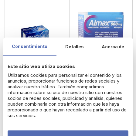
Consentimiento
Detalles
Acerca de
Este sitio web utiliza cookies
Utilizamos cookies para personalizar el contenido y los
anuncios, proporcionar funciones de redes sociales y
ALKA-SELTZER 2,1 g
ALMAX 500 mg
analizar nuestro tráfico. También compartimos
COMPRIMIDOS
COMPRIMIDOS
información sobre su uso de nuestro sitio con nuestros
EFERVESCENTES, 20
MASTICABLES,18
socios de redes sociales, publicidad y análisis, quienes
12,44 €
9,96 €
comprimidos
comprimidos
pueden combinarla con otra información que les haya
proporcionado o que hayan recopilado a partir del uso de
sus servicios.