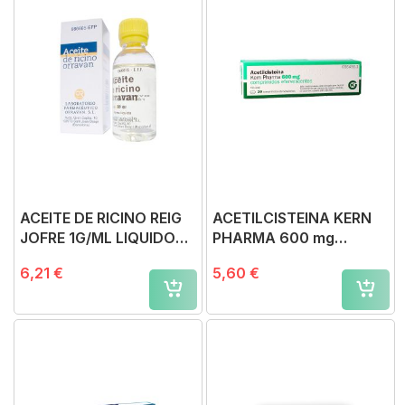
ACEITE DE RICINO REIG
ACETILCISTEINA KERN
JOFRE 1G/ML LIQUIDO
PHARMA 600 mg
ORAL, 1 frasco de 25 ml
COMPRIMIDOS
6,21 €
5,60 €
EFERVESCENTES, 20
comprimidos