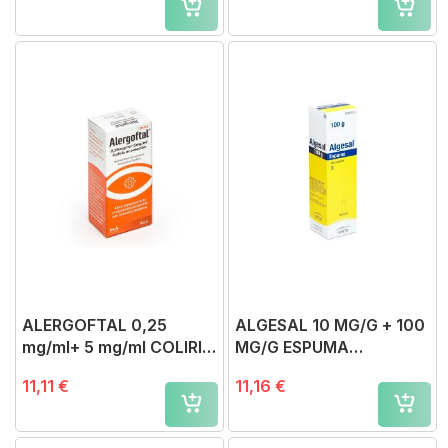
ALERGOFTAL 0,25
ALGESAL 10 MG/G + 100
mg/ml+ 5 mg/ml COLIRIO
MG/G ESPUMA
EN SOLUCION, 1 frasco
CUTANEA, 1 envase a
11,11 €
11,16 €
de 10 ml
presión de 100 g