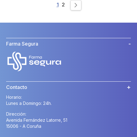
Page
You're currently reading page
Page
1
2
Page
Siguiente
Farma Segura
Contacto
Horario:
Lunes a Domingo: 24h.
Dirección:
Avenida Fernández Latorre, 51
15006 - A Coruña