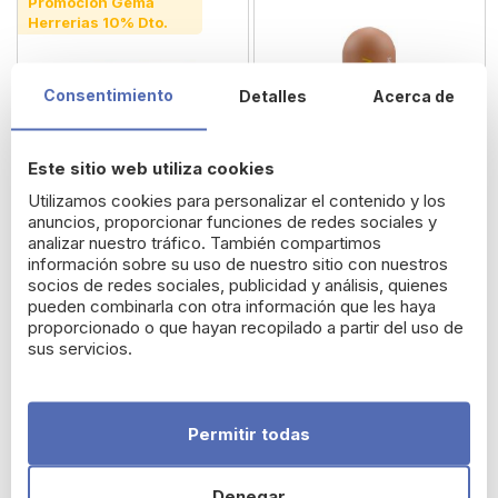
Promoción Gema
Herrerias 10% Dto.
Consentimiento
Detalles
Acerca de
Este sitio web utiliza cookies
Utilizamos cookies para personalizar el contenido y los
anuncios, proporcionar funciones de redes sociales y
analizar nuestro tráfico. También compartimos
información sobre su uso de nuestro sitio con nuestros
socios de redes sociales, publicidad y análisis, quienes
Gema Herrerías Cofre
Isdin Protector Labios
pueden combinarla con otra información que les haya
proporcionado o que hayan recopilado a partir del uso de
Navidad Descifra tu
Hipersensibles
sus servicios.
Código Piel
71,78 €
6,44 €
64,60 €
Permitir todas
Denegar