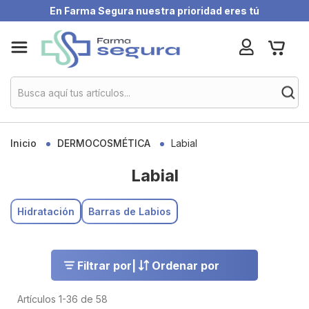
En Farma Segura nuestra prioridad eres tú
Skip
My Ca
to
Content
Inicio
DERMOCOSMÉTICA
Labial
Labial
Hidratación
Barras de Labios
Filtrar por
|
Ordenar por
Artículos
1
-
36
de
58