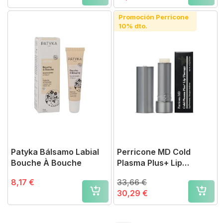
Promoción Perricone
10% dto.
Patyka Bálsamo Labial
Perricone MD Cold
Bouche À Bouche
Plasma Plus+ Lip
Therapy
8,17 €
33,66 €
30,29 €