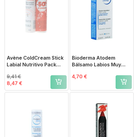
Avène ColdCream Stick
Bioderma Atodem
Labial Nutritivo Pack
Bálsamo Labios Muy
Oferta
Secos-Agrietados
9,41 €
4,70 €
8,47 €