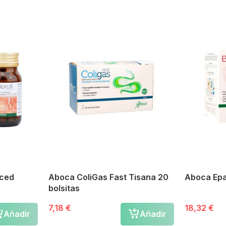
nced
Aboca ColiGas Fast Tisana 20
Aboca Ep
bolsitas
7,18 €
18,32 €
Añadir
Añadir