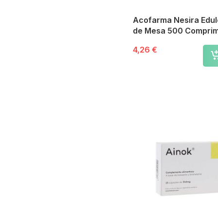
Mabo
Boiron
Acofarma Nesira Edu
ERN
de Mesa 500 Comprim
Genové
Farline
4,26 €
Faesfarma
Bioksan
Fresenius Kapi
SIFI
Neo
Smileat
BRUDYLAB
Gerber
Chiesi
Gold Collagen
Kijimea
Salus
Vital Proteins
Bromatech
Reig Jofre