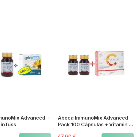
munoMix Advanced +
Aboca ImmunoMix Advanced
rinTuss
Pack 100 Cápsulas + Vitamin C
20 sobres
47,60 €