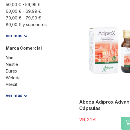
50,00 €
-
59,99 €
60,00 €
-
69,99 €
70,00 €
-
79,99 €
80,00 €
y superiores
ver más
Marca Comercial
Nan
Nestle
Durex
Weleda
Pilexil
Isdin
ver más
Leti
Aboca Adiprox Adva
Berocca
Cápsulas
Redoxon
Bayer
29,21 €
Supradyn