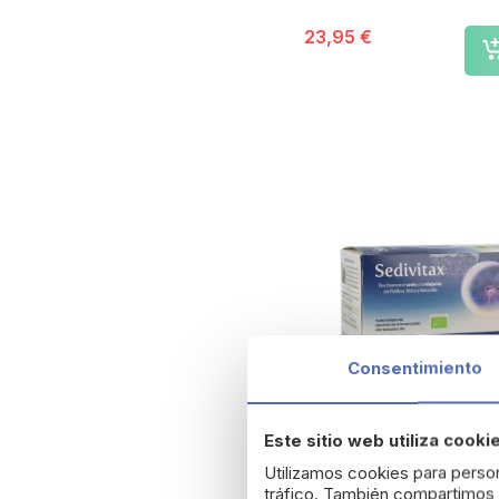
Stada
Dr Brown
23,95 €
Pediasure
Ensure
Brill
Martiderm
Ana Mª Lajusticia
Vitanatur
Saluvital
Galderma
Zambon
Neopeques
Salvat
Solgar
Suita
Consentimiento
Iraltone
HiPP
Este sitio web utiliza cooki
Exeltis
PlusQuam Pharma
Utilizamos cookies para person
Menarini
tráfico. También compartimos i