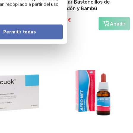
phane 60 cápsulas
Acofar Bastoncillos de
n recopilado a partir del uso
Algodón y Bambú
3,47 €
Añadir
Añadir
Permitir todas