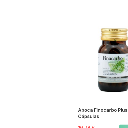
Pharmaton
Multicentrum
DeMemory
Esteve
Angelini
Pileje
Gynea
Arkopharma
Forté Pharma
Soria Natural
Aboca
Apivita
Ducray
Almirall
Uriach
Viñas
CumLaude
Aboca Finocarbo Plus
Casen
Cápsulas
Aquilea
Fun Mask
16,78 €