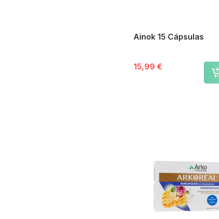
Hermesetas
Vitalfarma
Ntc Ophthalmics
Ainok 15 Cápsulas
Kaidax
Atika Pharma
Pure Encapsulations
15,99 €
Olistic
Nawell
Cetilar
Nutricia
.
Théa
Sarah Becquer
LEHNING
Leotron
Nutrasan Pharma
Superlativa
Advanced Nutrition
Programme