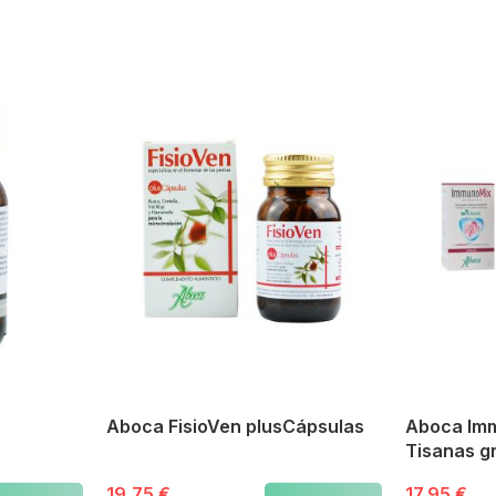
Aboca FisioVen plusCápsulas
Aboca Im
Tisanas g
19,75 €
17,95 €