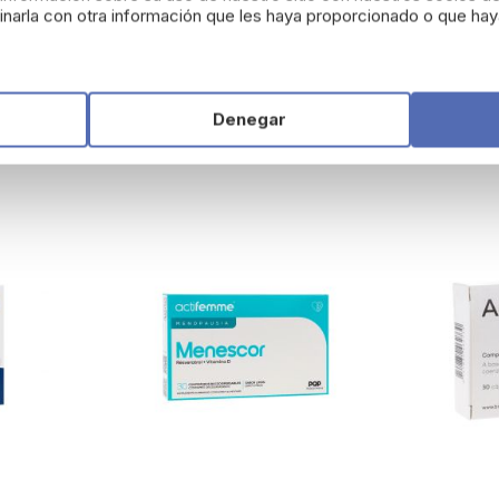
na
ACM Novophane 180 cápsulas
ACM Novo
narla con otra información que les haya proporcionado o que haya
35,59 €
20,95 €
Añadir
Añadir
Denegar