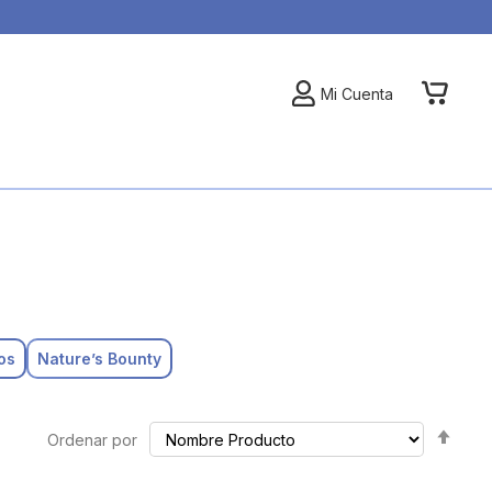
My Car
Mi Cuenta
os
Nature’s Bounty
Set
Ordenar por
Des
Dire