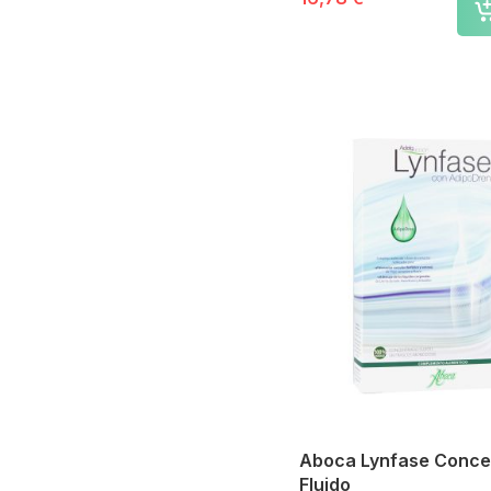
Alfasigma
Lipograsil
Pilfood
Italfarmaco
Heel
Seid
Cinfa
Meritene
BiManan
Bio3
Humana
Kneipp
Pranarom
Trepatdiet
Ordesa
Vogel
ESI
Acofar
Aboca Lynfase Conce
Chicco
Fluido