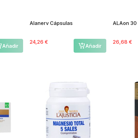
Alanerv Cápsulas
ALAon 30
24,26 €
26,68 €
Añadir
Añadir