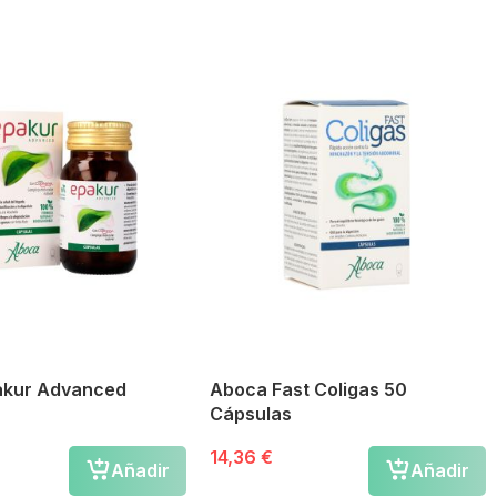
akur Advanced
Aboca Fast Coligas 50
Cápsulas
14,36 €
Añadir
Añadir