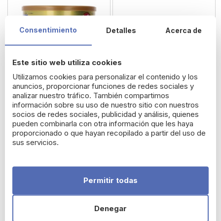
Consentimiento
Detalles
Acerca de
Este sitio web utiliza cookies
Utilizamos cookies para personalizar el contenido y los
anuncios, proporcionar funciones de redes sociales y
analizar nuestro tráfico. También compartimos
información sobre su uso de nuestro sitio con nuestros
socios de redes sociales, publicidad y análisis, quienes
pueden combinarla con otra información que les haya
Enfamil Premium
HiPP Combiotik 1 Leche
proporcionado o que hayan recopilado a partir del uso de
Confort 800 gramos
Bio Lactantes 800
sus servicios.
gramos
28,46 €
29,11 €
Permitir todas
Denegar