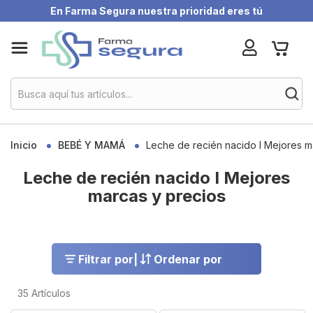
En Farma Segura nuestra prioridad eres tú
Skip
My Ca
to
Content
Inicio
BEBÉ Y MAMÁ
Leche de recién nacido I Mejores m
Leche de recién nacido I Mejores
marcas y precios
Filtrar por
|
Ordenar por
35
Artículos