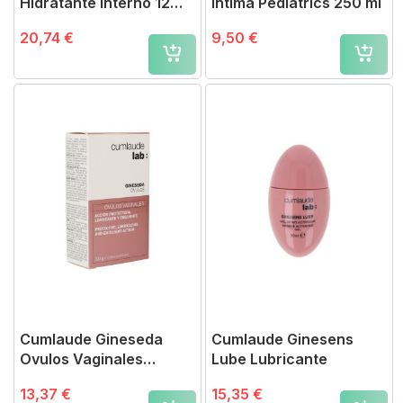
Hidratante Interno 12
Íntima Pediatrics 250 ml
Monodosis
20,74 €
9,50 €
Cumlaude Gineseda
Cumlaude Ginesens
Ovulos Vaginales
Lube Lubricante
Protectores 10 Uds
13,37 €
15,35 €