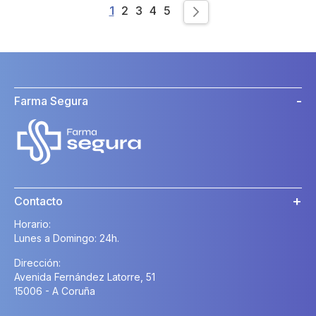
Page
You're currently reading page
Page
Page
Page
Page
1
2
3
4
5
Page
Siguiente
Farma Segura
Contacto
Horario:
Lunes a Domingo: 24h.
Dirección:
Avenida Fernández Latorre, 51
15006 - A Coruña