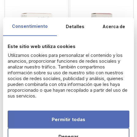
Consentimiento
Detalles
Acerca de
Este sitio web utiliza cookies
Utilizamos cookies para personalizar el contenido y los
anuncios, proporcionar funciones de redes sociales y
analizar nuestro tráfico. También compartimos
información sobre su uso de nuestro sitio con nuestros
socios de redes sociales, publicidad y análisis, quienes
Cumlaude Hidratante
Cumlaude Hidratante
pueden combinarla con otra información que les haya
proporcionado o que hayan recopilado a partir del uso de
Interno
Interno Deligyn Gel
sus servicios.
Crema 30 ml
12,13 €
9,55 €
Permitir todas
Denegar