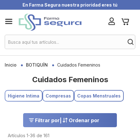
En Farma Segura nuestra prioridad eres tú
Skip
My Ca
to
Content
Inicio
BOTIQUÍN
Cuidados Femeninos
Cuidados Femeninos
Higiene Intima
Compresas
Copas Menstruales
Filtrar por
|
Ordenar por
Artículos
1
-
36
de
161