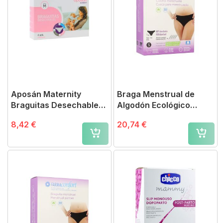
Aposán Maternity
Braga Menstrual de
Braguitas Desechables
Algodón Ecológico
4 uds
FarmaConfort Talla S
8,42 €
20,74 €