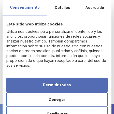
Consentimiento
Detalles
Acerca de
Este sitio web utiliza cookies
Utilizamos cookies para personalizar el contenido y los
anuncios, proporcionar funciones de redes sociales y
analizar nuestro tráfico. También compartimos
información sobre su uso de nuestro sitio con nuestros
socios de redes sociales, publicidad y análisis, quienes
pueden combinarla con otra información que les haya
Gerber Pack de 5
Nutribén Cereales Sin
proporcionado o que hayan recopilado a partir del uso de
Cremas de Arroz +4M
Gluten 600 g
sus servicios.
180 g
23,25 €
5,69 €
Permitir todas
Denegar
Configurar