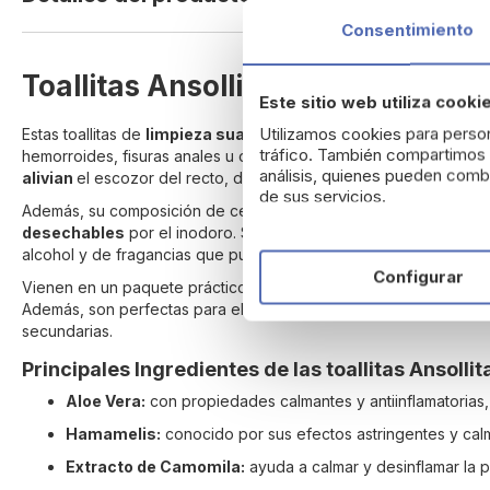
beginning
Consentimiento
of
the
Toallitas Ansollitas de Higiene H
images
Este sitio web utiliza cooki
gallery
Utilizamos cookies para person
Estas toallitas de
limpieza suave
, ayudan a mantener una higie
tráfico. También compartimos i
hemorroides, fisuras anales u otros episodios de sensibilidad an
análisis, quienes pueden combi
alivian
el escozor del recto, dejando una
sensación fresca
tra
de sus servicios.
Además, su composición de celulosa con fibras naturales hace q
desechables
por el inodoro. Son ideales para
pieles sensible
alcohol y de fragancias que pueden causar irritación.
Configurar
Vienen en un paquete práctico y fácil de transportar, permitiend
Además, son perfectas para el uso diario, ayudando a mantener
secundarias.
Principales Ingredientes de las toallitas Ansollit
Aloe Vera:
con propiedades calmantes y antiinflamatorias, 
Hamamelis:
conocido por sus efectos astringentes y calman
Extracto de Camomila:
ayuda a calmar y desinflamar la p