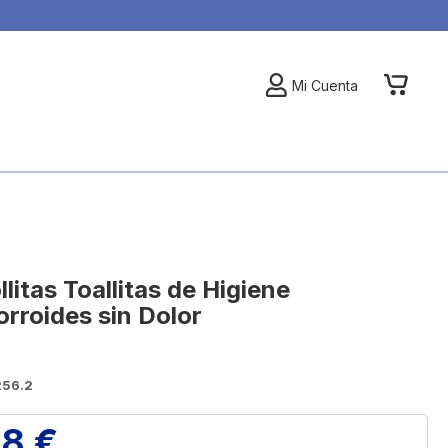
My Car
Mi Cuenta
litas Toallitas de Higiene
rroides sin Dolor
256.2
88 €