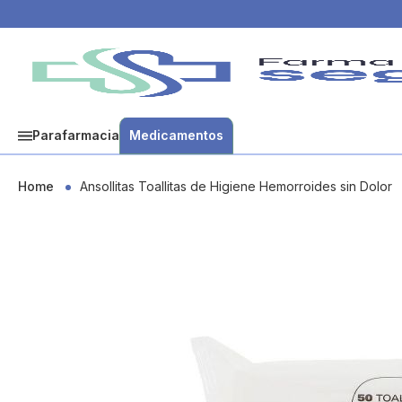
Parafarmacia
Medicamentos
Home
Ansollitas Toallitas de Higiene Hemorroides sin Dolor
Skip
to
the
end
of
the
images
gallery