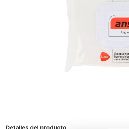
Skip
to
Detalles del producto
the