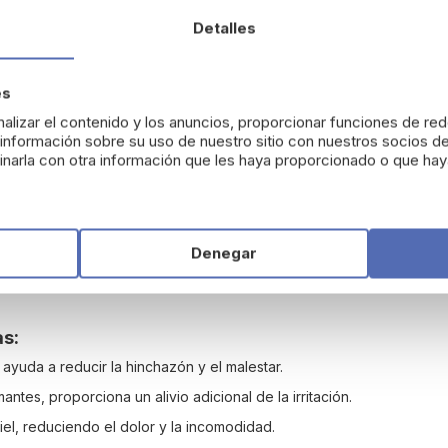
Detalles
emorroides sin Dolor
es
alizar el contenido y los anuncios, proporcionar funciones de red
ne adecuada, especialmente en casos de
nformación sobre su uso de nuestro sitio con nuestros socios de
al. Gracias a su formulación con aloe vera,
calman y
narla con otra información que les haya proporcionado o que haya
s cada uso.
ue estas toallitas sean
biodegradables y
s
, ya que son hipoalergénicas, están libres de
Denegar
o una
limpieza discreta y rápida
en cualquier lugar.
 una buena higiene y preven
ir
infecciones
as:
ayuda a reducir la hinchazón y el malestar.
tes, proporciona un alivio adicional de la irritación.
iel, reduciendo el dolor y la incomodidad.