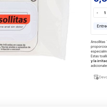
-
Entre
Ansollitas
proporcio
especialm
Estas toal
y la irrit
adicionale
Devo