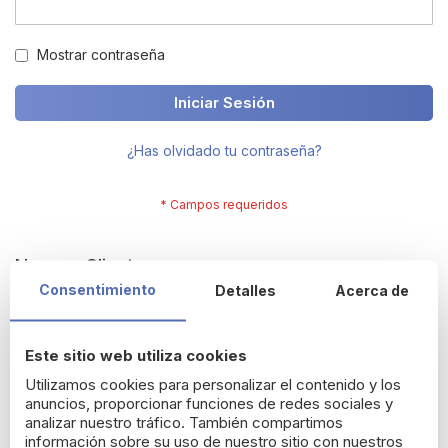
Mostrar contraseña
Iniciar Sesión
¿Has olvidado tu contraseña?
Nuevos Clientes
Consentimiento
Detalles
Acerca de
Crearte una cuenta tiene muchos beneficios: termina tus
compras más rápido, resgistra varias direcciones, sigue tus
Este sitio web utiliza cookies
pedidos y más.
Utilizamos cookies para personalizar el contenido y los
anuncios, proporcionar funciones de redes sociales y
Crear una cuenta
analizar nuestro tráfico. También compartimos
información sobre su uso de nuestro sitio con nuestros