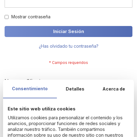
Mostrar contraseña
Iniciar Sesión
¿Has olvidado tu contraseña?
Nuevos Clientes
Consentimiento
Detalles
Acerca de
Crearte una cuenta tiene muchos beneficios: termina tus
compras más rápido, resgistra varias direcciones, sigue tus
Este sitio web utiliza cookies
pedidos y más.
Utilizamos cookies para personalizar el contenido y los
anuncios, proporcionar funciones de redes sociales y
Crear una cuenta
analizar nuestro tráfico. También compartimos
información sobre su uso de nuestro sitio con nuestros