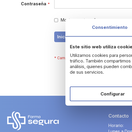
Contraseña
Mostrar contraseña
Consentimiento
¿Has olvidado tu
Iniciar Sesión
Este sitio web utiliza cooki
Utilizamos cookies para person
tráfico. También compartimos i
análisis, quienes pueden combi
de sus servicios.
Configurar
Contacto
Horario:
Lunes a Dom