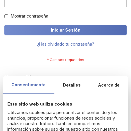
Mostrar contraseña
Iniciar Sesión
¿Has olvidado tu contraseña?
Nuevos Clientes
Consentimiento
Detalles
Acerca de
Crearte una cuenta tiene muchos beneficios: termina tus
compras más rápido, resgistra varias direcciones, sigue tus
Este sitio web utiliza cookies
pedidos y más.
Utilizamos cookies para personalizar el contenido y los
anuncios, proporcionar funciones de redes sociales y
Crear una cuenta
analizar nuestro tráfico. También compartimos
información sobre su uso de nuestro sitio con nuestros