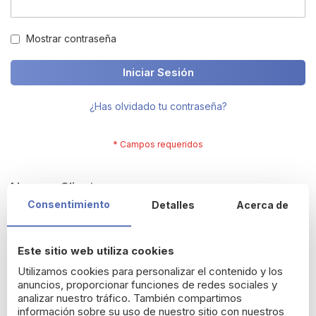
Mostrar contraseña
Iniciar Sesión
¿Has olvidado tu contraseña?
Nuevos Clientes
Consentimiento
Detalles
Acerca de
Crearte una cuenta tiene muchos beneficios: termina tus
compras más rápido, resgistra varias direcciones, sigue tus
Este sitio web utiliza cookies
pedidos y más.
Utilizamos cookies para personalizar el contenido y los
anuncios, proporcionar funciones de redes sociales y
Crear una cuenta
analizar nuestro tráfico. También compartimos
información sobre su uso de nuestro sitio con nuestros