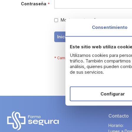
Contraseña
Mostrar contraseña
Consentimiento
¿Has olvidado tu
Iniciar Sesión
Este sitio web utiliza cooki
Utilizamos cookies para person
tráfico. También compartimos i
análisis, quienes pueden combi
de sus servicios.
Configurar
Contacto
Horario:
Lunes a Dom