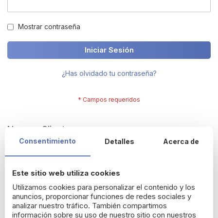
Mostrar contraseña
Iniciar Sesión
¿Has olvidado tu contraseña?
Nuevos Clientes
Consentimiento
Detalles
Acerca de
Crearte una cuenta tiene muchos beneficios: termina tus
compras más rápido, resgistra varias direcciones, sigue tus
Este sitio web utiliza cookies
pedidos y más.
Utilizamos cookies para personalizar el contenido y los
anuncios, proporcionar funciones de redes sociales y
Crear una cuenta
analizar nuestro tráfico. También compartimos
información sobre su uso de nuestro sitio con nuestros