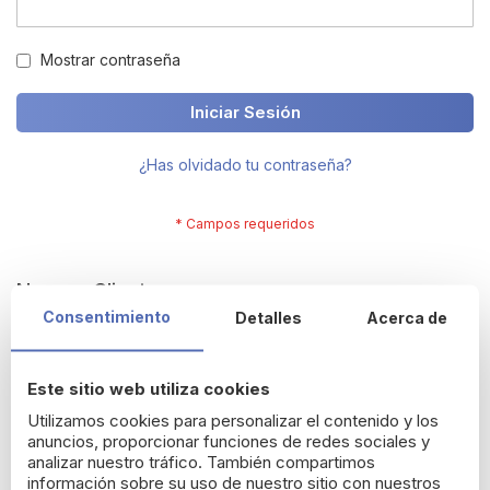
Mostrar contraseña
Iniciar Sesión
¿Has olvidado tu contraseña?
Nuevos Clientes
Consentimiento
Detalles
Acerca de
Crearte una cuenta tiene muchos beneficios: termina tus
compras más rápido, resgistra varias direcciones, sigue tus
Este sitio web utiliza cookies
pedidos y más.
Utilizamos cookies para personalizar el contenido y los
anuncios, proporcionar funciones de redes sociales y
Crear una cuenta
analizar nuestro tráfico. También compartimos
información sobre su uso de nuestro sitio con nuestros