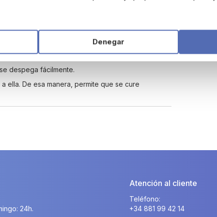
y Kids de 3M Nexcare:
Denegar
rozaduras o raspaduras que ocurren cuando los niños
y se despega fácilmente.
e a ella. De esa manera, permite que se cure
Atención al cliente
Teléfono:
ingo: 24h.
+34 881 99 42 14