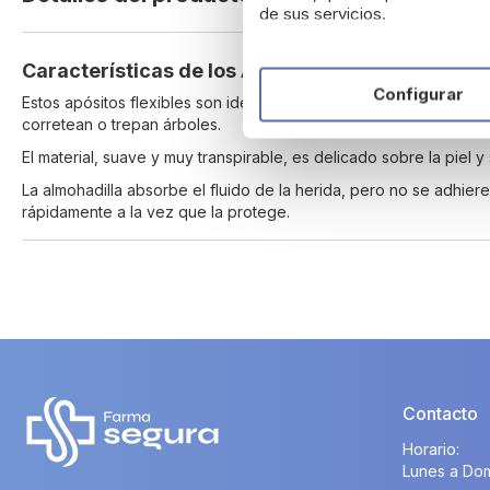
de sus servicios.
beginning
of
the
Características de los Apósitos infantiles Happ
images
Configurar
Estos apósitos flexibles son ideales para proteger las típicas 
gallery
corretean o trepan árboles.
El material, suave y muy transpirable, es delicado sobre la piel 
La almohadilla absorbe el fluido de la herida, pero no se adhier
rápidamente a la vez que la protege.
Contacto
Horario:
Lunes a Dom