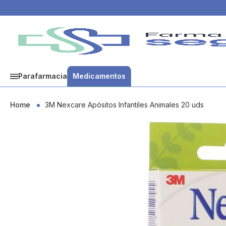
Parafarmacia
Medicamentos
Home
3M Nexcare Apósitos Infantiles Animales 20 uds
Skip
to
the
end
of
the
images
gallery