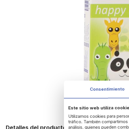
Consentimiento
Este sitio web utiliza cooki
Utilizamos cookies para person
Skip
tráfico. También compartimos i
to
Detalles del producto
análisis, quienes pueden combi
the