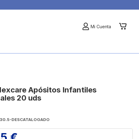
My Car
Mi Cuenta
excare Apósitos Infantiles
ales 20 uds
7130.5-DESCATALOGADO
25 €