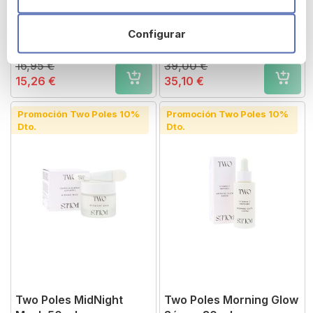
Two Poles Lip Hero Balm
Two Poles Luminous
Configurar
Honest
Milk Essence 80 ml
16,95 €
39,00 €
15,26 €
35,10 €
Promoción Two Poles 10%
Promoción Two Poles 10%
Dto.
Dto.
Two Poles MidNight
Two Poles Morning Glow