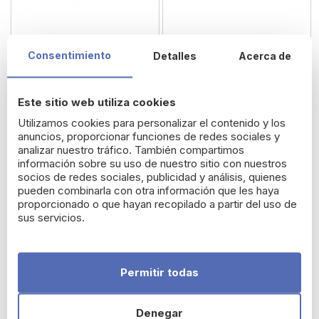
Consentimiento
Detalles
Acerca de
Two Poles Contorno de
Two Poles Lip Hero Balm
Ojos Iluminador &
Antiedad con Péptidos
Este sitio web utiliza cookies
35,95 €
16,95 €
32,36 €
15,26 €
Utilizamos cookies para personalizar el contenido y los
anuncios, proporcionar funciones de redes sociales y
analizar nuestro tráfico. También compartimos
Promoción Two Poles 10%
Promoción Two Poles 10%
información sobre su uso de nuestro sitio con nuestros
Dto.
Dto.
socios de redes sociales, publicidad y análisis, quienes
pueden combinarla con otra información que les haya
proporcionado o que hayan recopilado a partir del uso de
sus servicios.
Permitir todas
Denegar