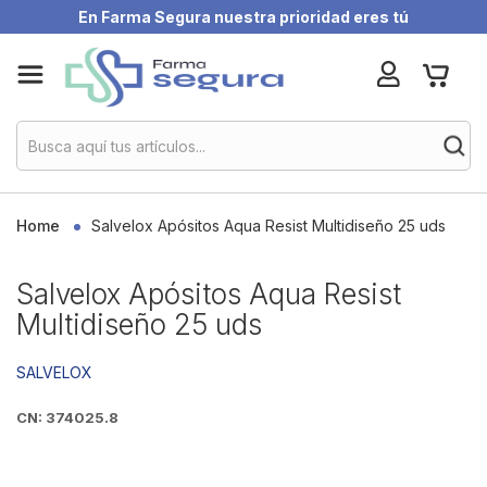
En Farma Segura nuestra prioridad eres tú
Skip
My Ca
to
Content
Home
Salvelox Apósitos Aqua Resist Multidiseño 25 uds
Salvelox Apósitos Aqua Resist
Multidiseño 25 uds
SALVELOX
CN: 374025.8
Skip
to