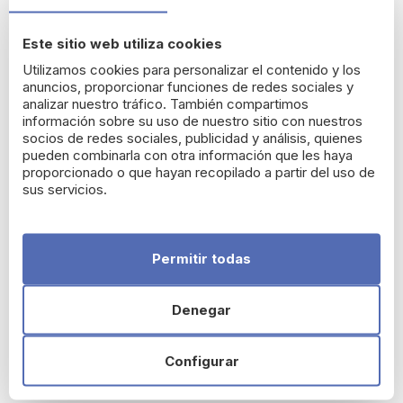
Apósitos Aqua Resist
Multidiseño 25 uds de Salvelox
Este sitio web utiliza cookies
Utilizamos cookies para personalizar el contenido y los
Estos
apósitos con
6 variedades
de formas y medidas, extra
anuncios, proporcionar funciones de redes sociales y
resistentes y
completamente impermeables,
te ayudan a
analizar nuestro tráfico. También compartimos
proteger
diferentes tipos de heridas
de la contaminación,
información sobre su uso de nuestro sitio con nuestros
del agua y de los factores externos. Además, se mantienen
socios de redes sociales, publicidad y análisis, quienes
firmes en todo momento y
sin dejar residuos.
pueden combinarla con otra información que les haya
proporcionado o que hayan recopilado a partir del uso de
Su tejido transpirable
y de secado rápido, mantiene la herida
sus servicios.
protegida y en óptimas condiciones hasta en las situaciones
más complejas.
Incluye 6 diseños
con diferentes medidas
que se adaptas a
diferentes necesidades y heridas,
desde
zona pequeñas y hasta 72 mm de longitud.
Permitir todas
¿Cómo usar los Apósitos Aqua Resist
Multidiseño?
Denegar
Paso 1.
Limpia la herida
de la suciedad y las bacterias. Lava y
desinfecta.
Configurar
Paso 2.
Aplica el tratamiento
, pomada, o spray para ayudar
a curar la herida.