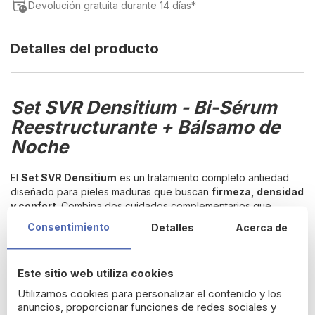
Devolución gratuita durante 14 días*
Detalles del producto
Set SVR Densitium - Bi-Sérum
Reestructurante + Bálsamo de
Noche
El
Set SVR Densitium
es un tratamiento completo antiedad
diseñado para pieles maduras que buscan
firmeza, densidad
y confort
. Combina dos cuidados complementarios que
actúan de día y de noche para mejorar la calidad de la piel y
Consentimiento
Detalles
Acerca de
reforzar su estructura.
Contenido del set
Este sitio web utiliza cookies
Densitium Bi-Sérum Reestructurante
2 × 15 ml
Utilizamos cookies para personalizar el contenido y los
Densitium Bálsamo de Noche
15 ml
anuncios, proporcionar funciones de redes sociales y