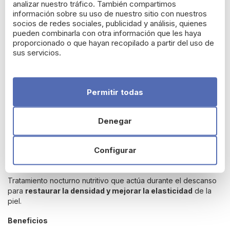
analizar nuestro tráfico. También compartimos
Densitium Bi-Sérum Reestructurante
información sobre su uso de nuestro sitio con nuestros
socios de redes sociales, publicidad y análisis, quienes
Sérum bifásico con fase acuosa y oleosa que ofrece una
pueden combinarla con otra información que les haya
acción global
reafirmante y redensificante
. Su textura ligera
proporcionado o que hayan recopilado a partir del uso de
se absorbe rápidamente, dejando la piel suave, luminosa y
sus servicios.
revitalizada.
Beneficios
Permitir todas
Reestructura y
redensifica la piel
.
Ayuda a
redefinir el óvalo facial
.
Denegar
Aporta
hidratación y nutrición
sin efecto graso.
Mejora la
elasticidad y firmeza
.
Configurar
Densitium Bálsamo de Noche
Tratamiento nocturno nutritivo que actúa durante el descanso
para
restaurar la densidad y mejorar la elasticidad
de la
piel.
Beneficios