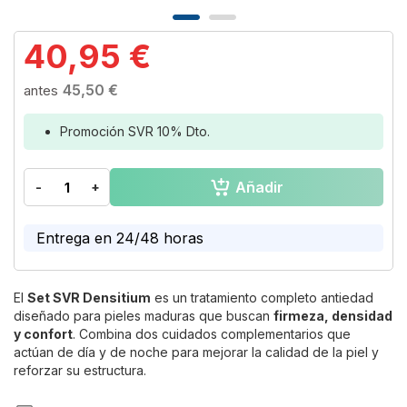
Skip
40,95 €
to
the
45,50 €
beginning
of
the
Promoción SVR 10% Dto.
images
gallery
Añadir
-
+
Entrega en 24/48 horas
El
Set SVR Densitium
es un tratamiento completo antiedad
diseñado para pieles maduras que buscan
firmeza, densidad
y confort
. Combina dos cuidados complementarios que
actúan de día y de noche para mejorar la calidad de la piel y
reforzar su estructura.