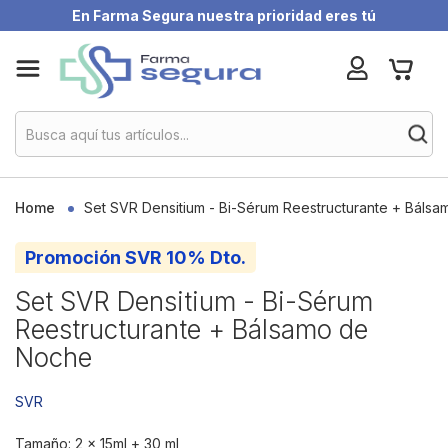
En Farma Segura nuestra prioridad eres tú
Skip
My Ca
to
Content
Home
Set SVR Densitium - Bi-Sérum Reestructurante + Báls
Promoción SVR 10% Dto.
Set SVR Densitium - Bi-Sérum
Reestructurante + Bálsamo de
Noche
SVR
Tamaño: 2 x 15ml + 30 ml