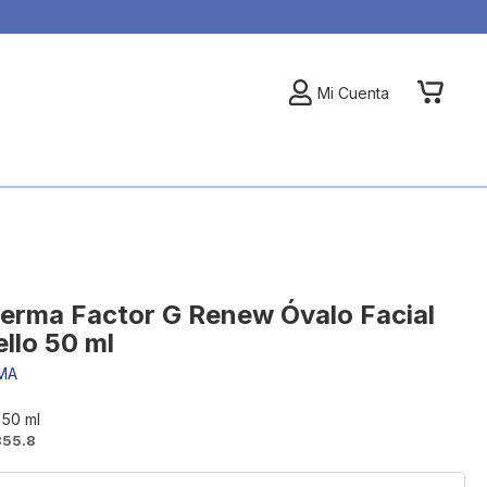
My Car
Mi Cuenta
erma Factor G Renew Óvalo Facial
ello 50 ml
MA
 50 ml
855.8