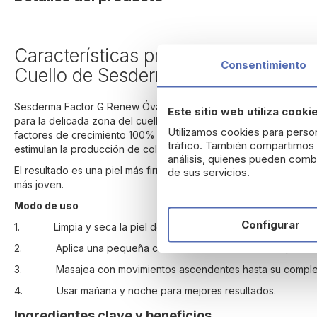
beginning
of
the
Características principales del Fact
images
Consentimiento
gallery
Cuello de Sesderma
Sesderma Factor G Renew Óvalo Facial y Cuello es un
tratamie
Este sitio web utiliza cooki
para la delicada zona del cuello y la mandíbula, donde la flacid
Utilizamos cookies para person
factores de crecimiento 100% de origen vegetal, péptidos biomi
tráfico. También compartimos i
estimulan la producción de colágeno y elastina.
análisis, quienes pueden combi
El resultado es una piel más firme, densa y rejuvenecida, con un
de sus servicios.
más joven.
Modo de uso
Configurar
1.
Limpia y seca la piel del rostro y cuello.
2.
Aplica una pequeña cantidad de crema en cuello, mentón
3.
Masajea con movimientos ascendentes hasta su comple
4.
Usar mañana y noche para mejores resultados.
Ingredientes clave y beneficios