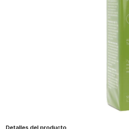
Skip
to
Detalles del producto
the