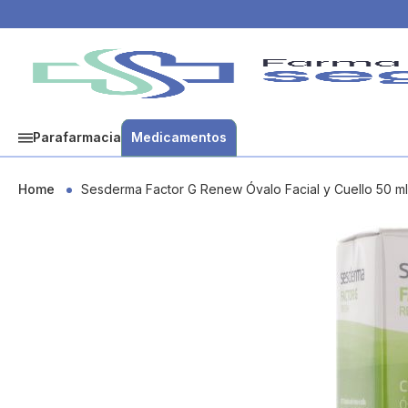
Parafarmacia
Medicamentos
Home
Sesderma Factor G Renew Óvalo Facial y Cuello 50 ml
Skip
to
the
end
of
the
images
gallery