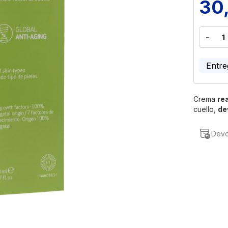
30
-
Entre
Crema
re
cuello,
de
Devo