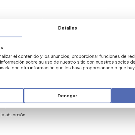
or G Renew Óvalo Facial y
Detalles
nto antiedad avanzado
especialmente diseñado
es
ez suele manifestarse antes. Su fórmula combina
alizar el contenido y los anuncios, proporcionar funciones de red
méticos y potentes activos antioxidantes que
nformación sobre su uso de nuestro sitio con nuestros socios de
narla con otra información que les haya proporcionado o que haya
 contorno facial redefinido y un aspecto visiblemente
Denegar
 y óvalo facial.
ta absorción.