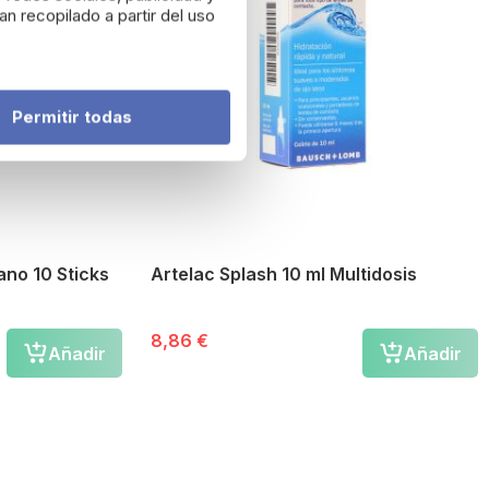
n recopilado a partir del uso
Permitir todas
no 10 Sticks
Artelac Splash 10 ml Multidosis
8,86 €
Añadir
Añadir