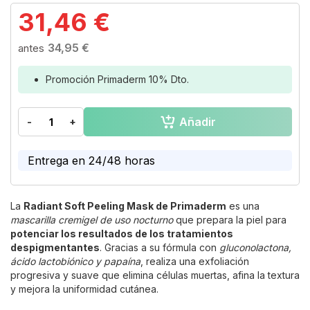
Skip
31,46 €
to
the
34,95 €
beginning
of
the
Promoción Primaderm 10% Dto.
images
gallery
Añadir
-
+
Entrega en 24/48 horas
La
Radiant Soft Peeling Mask de Primaderm
es una
mascarilla cremigel de uso nocturno
que prepara la piel para
potenciar los resultados de los tratamientos
despigmentantes
. Gracias a su fórmula con
gluconolactona,
ácido lactobiónico y papaína
, realiza una exfoliación
progresiva y suave que elimina células muertas, afina la textura
y mejora la uniformidad cutánea.