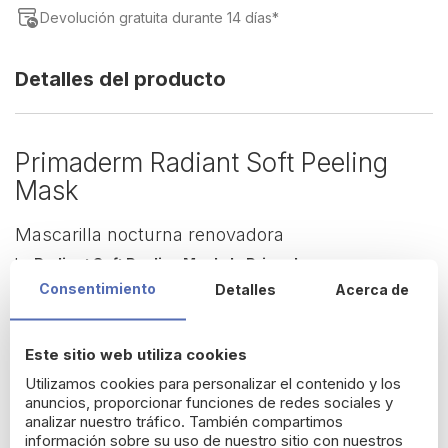
Devolución gratuita durante 14 días*
Detalles del producto
Primaderm Radiant Soft Peeling
Mask
Mascarilla nocturna renovadora
La
Radiant Soft Peeling Mask de Primaderm
es una
mascarilla cremigel de uso nocturno
que prepara la piel para
Consentimiento
Detalles
Acerca de
potenciar los resultados de los tratamientos
despigmentantes
. Gracias a su fórmula con
gluconolactona,
ácido lactobiónico y papaína
, realiza una exfoliación
Este sitio web utiliza cookies
progresiva y suave que elimina células muertas, afina la textura
Utilizamos cookies para personalizar el contenido y los
y mejora la uniformidad cutánea.
anuncios, proporcionar funciones de redes sociales y
Enriquecida con
Timlog™
, un factor de crecimiento innovador,
analizar nuestro tráfico. También compartimos
estimula la reparación dérmica, ayuda a reducir cicatrices
información sobre su uso de nuestro sitio con nuestros