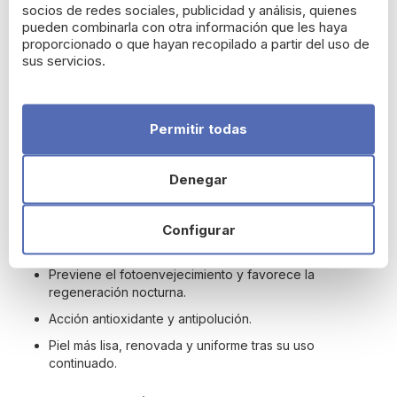
solares y protege frente al fotoenvejecimiento, favoreciendo
socios de redes sociales, publicidad y análisis, quienes
la recuperación nocturna de la piel. Su efecto antioxidante y
pueden combinarla con otra información que les haya
antipolución deja un acabado más liso, luminoso y uniforme al
proporcionado o que hayan recopilado a partir del uso de
despertar.
sus servicios.
Beneficios
Prepara la piel y potencia los resultados de los
Permitir todas
tratamientos despigmentantes.
Exfolia suavemente eliminando células muertas e
impurezas.
Denegar
Afina la textura y mejora la uniformidad de la piel.
Configurar
Estimula la reparación dérmica y ayuda a reducir
cicatrices solares.
Previene el fotoenvejecimiento y favorece la
regeneración nocturna.
Acción antioxidante y antipolución.
Piel más lisa, renovada y uniforme tras su uso
continuado.