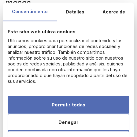
meses
Consentimiento
Detalles
Acerca de
El
pack de cucharas Easy Learning de NUK
está diseñado
para facilitar la transición del bebé de la succión a la
alimentación con cuchara, a partir de los
6 meses
.
Este sitio web utiliza cookies
Fabricadas en
silicona extra blanda
, permiten una
Utilizamos cookies para personalizar el contenido y los
introducción suave y segura a la alimentación complementaria,
anuncios, proporcionar funciones de redes sociales y
respetando las encías sensibles del bebé.
analizar nuestro tráfico. También compartimos
información sobre su uso de nuestro sitio con nuestros
Características principales
socios de redes sociales, publicidad y análisis, quienes
pueden combinarla con otra información que les haya
Silicona extra blanda
para una transición progresiva de
proporcionado o que hayan recopilado a partir del uso de
succionar a comer.
sus servicios.
Bordes redondeados
que protegen las encías y la
boca del bebé.
Mango extra largo y flexible
para alcanzar fácilmente
Permitir todas
el fondo de tarros y recipientes.
Diseño ergonómico
para un agarre cómodo y seguro.
Denegar
Asas antideslizantes
con relieves que mejoran la
sujeción.