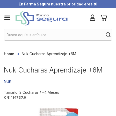
En Farma Segura nuestra prioridad eres tú
Skip
My Ca
to
Content
Home
Nuk Cucharas Aprendizaje +6M
Nuk Cucharas Aprendizaje +6M
NUK
Tamaño: 2 Cucharas / +4 Meses
CN: 191737.9
Skip
to
the