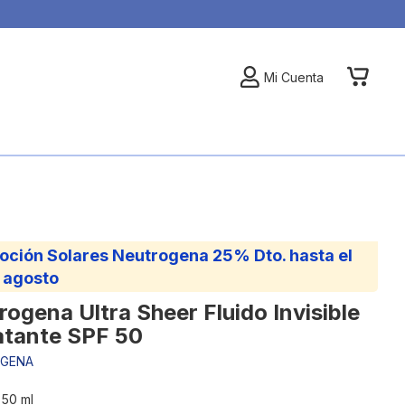
My Car
Mi Cuenta
oción Solares Neutrogena 25% Dto. hasta el
 agosto
rogena Ultra Sheer Fluido Invisible
atante SPF 50
GENA
 50 ml