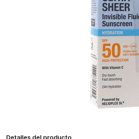
Skip
to
Detalles del producto
the