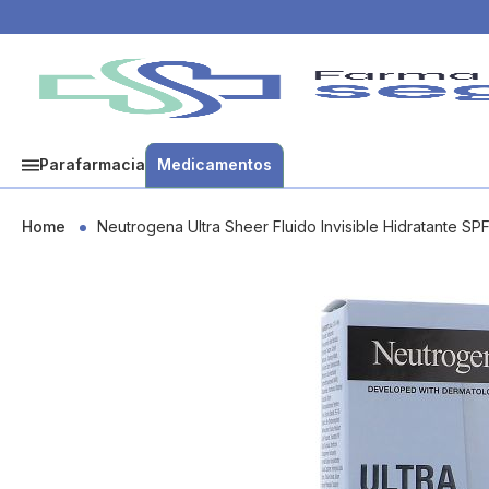
Parafarmacia
Medicamentos
Home
Neutrogena Ultra Sheer Fluido Invisible Hidratante SP
Skip
to
the
end
of
the
images
gallery