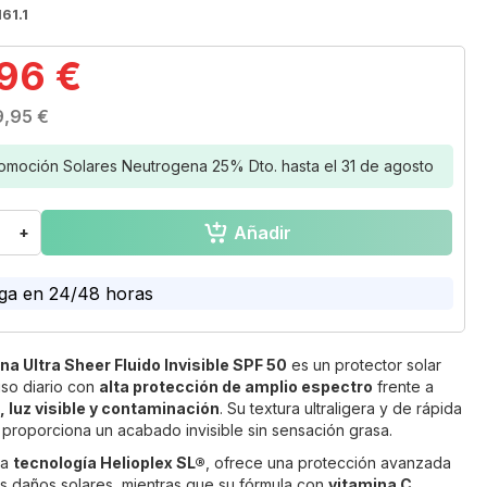
61.1
,96 €
9,95 €
omoción Solares Neutrogena 25% Dto. hasta el 31 de agosto
Añadir
+
ga en 24/48 horas
a Ultra Sheer Fluido Invisible SPF 50
es un protector solar
uso diario con
alta protección de amplio espectro
frente a
 luz visible y contaminación
. Su textura ultraligera y de rápida
 proporciona un acabado invisible sin sensación grasa.
la
tecnología Helioplex SL®
, ofrece una protección avanzada
os daños solares, mientras que su fórmula con
vitamina C,