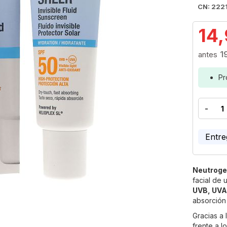
CN: 2221
14
1
Pr
-
Entre
Neutrogen
facial de 
UVB, UVA,
absorción
Gracias a 
frente a l