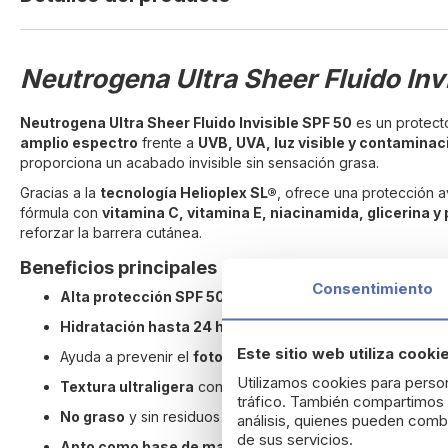
beginning
of
the
Neutrogena Ultra Sheer Fluido Inv
images
gallery
Neutrogena Ultra Sheer Fluido Invisible SPF 50
es un protecto
amplio espectro
frente a
UVB, UVA, luz visible y contaminac
proporciona un acabado invisible sin sensación grasa.
Gracias a la
tecnología Helioplex SL®
, ofrece una protección a
fórmula con
vitamina C, vitamina E, niacinamida, glicerina y
reforzar la barrera cutánea.
Beneficios principales
Consentimiento
Alta protección SPF 50
frente a UVB, UVA, luz visible y 
Hidratación hasta 24 horas
.
Este sitio web utiliza cooki
Ayuda a prevenir el
fotoenvejecimiento
.
Utilizamos cookies para person
Textura ultraligera
con acabado invisible y tacto seco.
tráfico. También compartimos i
No graso
y sin residuos blancos.
análisis, quienes pueden combi
de sus servicios.
Apto como base de maquillaje
.