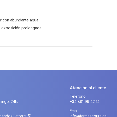
rar con abundante agua.
 la exposición prolongada.
Atención al cliente
Teléfono:
ingo: 24h.
+34 881 99 42 14
Email
nández Latorre, 51
info@farmasegura.es