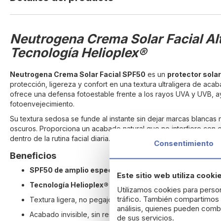
beginning
of
the
Neutrogena Crema Solar Facial Al
images
gallery
Tecnología Helioplex®
Neutrogena Crema Solar Facial SPF50
es un
protector solar
protección, ligereza y confort en una textura ultraligera de acab
ofrece una defensa fotoestable frente a los rayos UVA y UVB, ayu
fotoenvejecimiento.
Su textura sedosa se funde al instante sin dejar marcas blancas 
oscuros. Proporciona un acabado natural que no interfiere con e
dentro de la rutina facial diaria.
Consentimiento
Beneficios
SPF50 de amplio espectro
con protección UVA/UVB.
Este sitio web utiliza cooki
Tecnología Helioplex®
para una protección estable y du
Utilizamos cookies para person
tráfico. También compartimos i
Textura ligera, no pegajosa y de rápida absorción.
análisis, quienes pueden combi
Acabado invisible, sin residuos blancos.
de sus servicios.