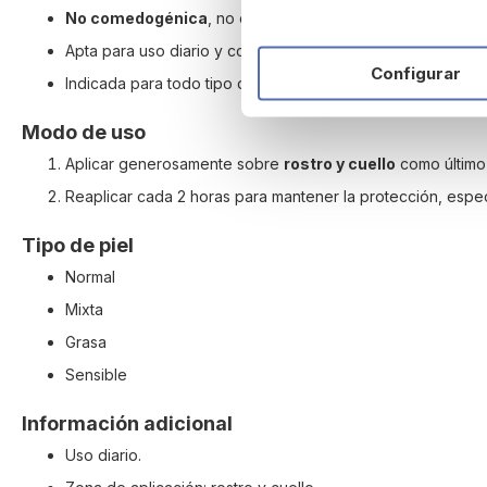
No comedogénica
, no obstruye los poros.
Apta para uso diario y compatible con maquillaje.
Configurar
Indicada para todo tipo de piel, incluida mixta o grasa.
Modo de uso
Aplicar generosamente sobre
rostro y cuello
como último p
Reaplicar cada 2 horas para mantener la protección, espec
Tipo de piel
Normal
Mixta
Grasa
Sensible
Información adicional
Uso diario.