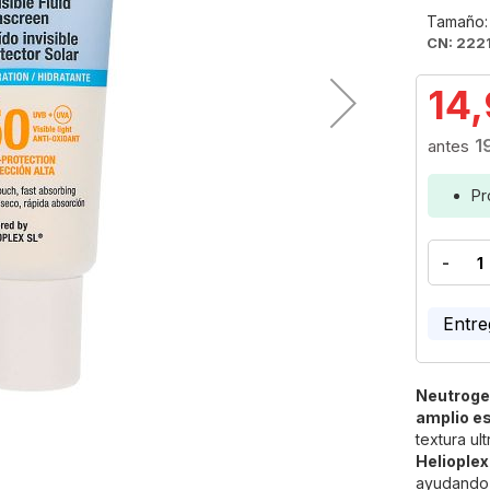
Tamaño:
CN: 222
14
1
Pr
-
Entre
Neutroge
amplio e
textura ul
Heliople
ayudando a