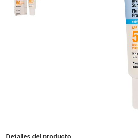
Skip
to
Detalles del producto
the