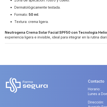
Zona de aplicación: rostro y cuello.
Dermatológicamente testada.
Formato:
50 ml
.
Textura: crema ligera.
Neutrogena Crema Solar Facial SPF50 con Tecnología Heli
experiencia ligera e invisible, ideal para integrar en la rutina diar
Contacto
Horario:
Lunes a Dom
Dirección:
Avenida Fer