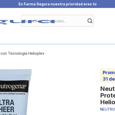
En Farma Segura nuestra prioridad eres tú
 con Tecnología Helioplex
Prom
31 de
Neut
Prot
Heli
NEUTRO