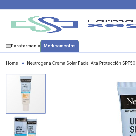
Parafarmacia
Medicamentos
Home
Neutrogena Crema Solar Facial Alta Protección SPF50
Skip
to
the
end
of
the
images
gallery