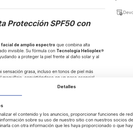
Devo
ta Protección SPF50 con
 facial de amplio espectro
que combina alta
ado invisible. Su fórmula con
Tecnología Helioplex®
dando a proteger la piel frente al daño solar y al
ni sensación grasa, incluso en tonos de piel más
l maquillaje, convirtiéndose en un paso esencial
Detalles
es
radera.
alizar el contenido y los anuncios, proporcionar funciones de red
nformación sobre su uso de nuestro sitio con nuestros socios de
narla con otra información que les haya proporcionado o que haya