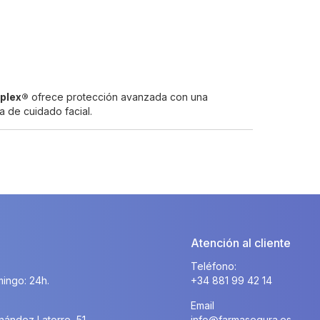
oplex®
ofrece protección avanzada con una
ia de cuidado facial.
Atención al cliente
Teléfono:
ingo: 24h.
+34 881 99 42 14
Email
nández Latorre, 51
info@farmasegura.es