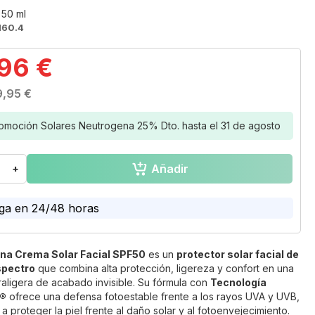
 50 ml
160.4
,96 €
9,95 €
omoción Solares Neutrogena 25% Dto. hasta el 31 de agosto
Añadir
+
ga en 24/48 horas
na Crema Solar Facial SPF50
es un
protector solar facial de
spectro
que combina alta protección, ligereza y confort en una
traligera de acabado invisible. Su fórmula con
Tecnología
x®
ofrece una defensa fotoestable frente a los rayos UVA y UVB,
 proteger la piel frente al daño solar y al fotoenvejecimiento.