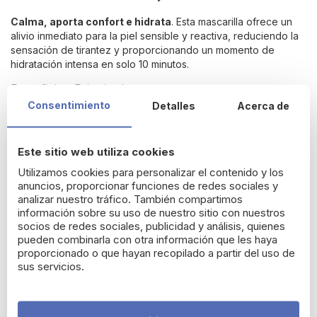
Calma, aporta confort e hidrata
. Esta mascarilla ofrece un
alivio inmediato para la piel sensible y reactiva, reduciendo la
sensación de tirantez y proporcionando un momento de
hidratación intensa en solo 10 minutos.
Beneficios Principales
Consentimiento
Detalles
Acerca de
Alivio inmediato:
reduce visiblemente las rojeces y
proporciona confort instantáneo.
Hidratación profunda:
nutre la piel y mantiene la
Este sitio web utiliza cookies
humedad durante más tiempo.
Utilizamos cookies para personalizar el contenido y los
Textura gel-crema envolvente:
sensación de frescor
anuncios, proporcionar funciones de redes sociales y
y suavidad desde la primera aplicación.
analizar nuestro tráfico. También compartimos
información sobre su uso de nuestro sitio con nuestros
Formulado con ingredientes naturales:
96 % de
socios de redes sociales, publicidad y análisis, quienes
origen natural y sin perfume.
pueden combinarla con otra información que les haya
Apto para todo tipo de piel:
incluso sensible, reactiva o
proporcionado o que hayan recopilado a partir del uso de
con tendencia a rojeces.
sus servicios.
Tecnología y Principios Activos