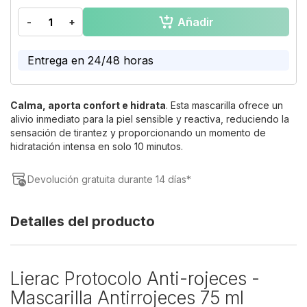
beginning
Añadir
-
+
of
the
images
Entrega en 24/48 horas
gallery
Calma, aporta confort e hidrata
. Esta mascarilla ofrece un
alivio inmediato para la piel sensible y reactiva, reduciendo la
sensación de tirantez y proporcionando un momento de
hidratación intensa en solo 10 minutos.
Devolución gratuita durante 14 días*
Detalles del producto
Lierac Protocolo Anti-rojeces -
Mascarilla Antirrojeces 75 ml