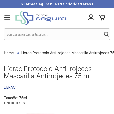
En Farma Segura nuestra prioridad eres tú
Skip
My Ca
to
Content
Home
Lierac Protocolo Anti-rojeces Mascarilla Antirrojeces 7
Lierac Protocolo Anti-rojeces
Mascarilla Antirrojeces 75 ml
LIERAC
Tamaño: 75ml
CN: 080796
Skip