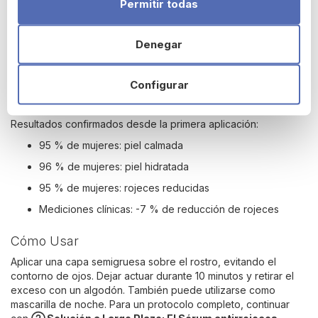
Bisabolol puro:
ingrediente calmante 100 % natural que
Permitir todas
suaviza y reduce las rojeces.
Escualano:
aporta nutrición y confort inmediato a la piel.
Denegar
D-Pantenol (pro-vitamina B5):
ayuda a mantener la
hidratación óptima y refuerza la barrera cutánea.
Configurar
Eficacia Comprobada
Resultados confirmados desde la primera aplicación:
95 % de mujeres: piel calmada
96 % de mujeres: piel hidratada
95 % de mujeres: rojeces reducidas
Mediciones clínicas: -7 % de reducción de rojeces
Cómo Usar
Aplicar una capa semigruesa sobre el rostro, evitando el
contorno de ojos. Dejar actuar durante 10 minutos y retirar el
exceso con un algodón. También puede utilizarse como
mascarilla de noche. Para un protocolo completo, continuar