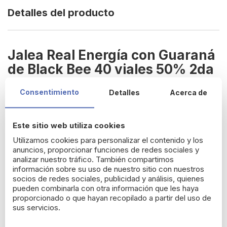
Detalles del producto
Jalea Real Energía con Guaraná
de Black Bee 40 viales 50% 2da
Unidad
Consentimiento
Detalles
Acerca de
Este suplemento alimenticio combina los
beneficios
revitalizantes
de la jalea real con el poder
estimulante
del
Este sitio web utiliza cookies
guaraná y la taurina, proporcionándote un impulso de energía
y vitalidad para
enfrentar tu día a día con vigor.
Utilizamos cookies para personalizar el contenido y los
anuncios, proporcionar funciones de redes sociales y
La Jalea Real es conocida por sus propiedades
nutritivas y
analizar nuestro tráfico. También compartimos
energizantes,
rica en vitaminas, minerales y aminoácidos
información sobre su uso de nuestro sitio con nuestros
esenciales que mejoran tu bienestar general y refuerzan tu
socios de redes sociales, publicidad y análisis, quienes
sistema inmunológico. El Guaraná, por su parte, es una fuente
pueden combinarla con otra información que les haya
natural de cafeína que
ayuda a combatir la fatiga
, mejora la
proporcionado o que hayan recopilado a partir del uso de
concentración y aumenta el
rendimiento físico y mental.
sus servicios.
Cada vial de Jalea Real Energía con Guaraná de Black Bee