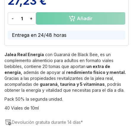
27,23 €
to
the
beginning
Añadir
-
+
of
the
images
Entrega en 24/48 horas
gallery
Jalea Real Energía
con Guaraná de Black Bee, es un
complemento alimenticio para adultos en formato viales
bebibles, contiene 20 tomas que aportan
un extra de
energía,
además de apoyar al
rendimiento físico y mental.
Gracias a las propiedades revitalizantes de la jalea real,
acompañadas de
guaraná, taurina
y 5 vitaminas
, podrás
obtener la energía y vitalidad que necesitas para el día a día.
Pack 50% la segunda unidad.
40 Viales de 10ml
Devolución gratuita durante 14 días*