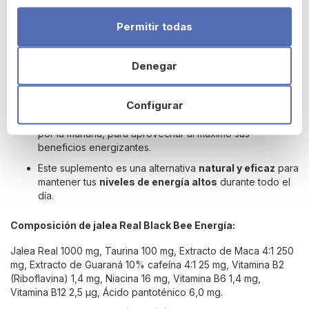
está diseñado para una
rápida absorción
, ofreciendo
efectos inmediatos y duraderos. Es ideal para
personas con
Permitir todas
un ritmo de vida activo, deportistas
o aquellos que
necesitan un extra de energía para sus actividades diarias.
¿Cómo tomar Black Bee Energía Jalea Real con
Denegar
Guaraná?
Antes de consumir,
agita bien el vial.
Configurar
Toma una dosis diaria
(vial de 10 ml), preferiblemente
por la mañana, para aprovechar al máximo sus
beneficios energizantes.
Este suplemento es una alternativa
natural y eficaz
para
mantener tus
niveles de energía altos
durante todo el
día.
Composición de jalea Real Black Bee Energía:
Jalea Real 1000 mg, Taurina 100 mg, Extracto de Maca 4:1 250
mg, Extracto de Guaraná 10% cafeína 4:1 25 mg, Vitamina B2
(Riboflavina) 1,4 mg, Niacina 16 mg, Vitamina B6 1,4 mg,
Vitamina B12 2,5 µg, Ácido pantoténico 6,0 mg.