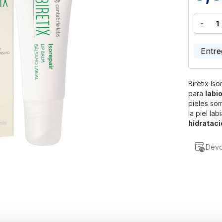
-
Entre
Biretix Is
para
labi
pieles so
la piel la
hidratac
Devo