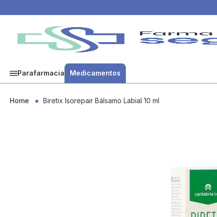
Parafarmacia
Medicamentos
Home
Biretix Isorepair Bálsamo Labial 10 ml
Skip
to
the
end
of
the
images
gallery