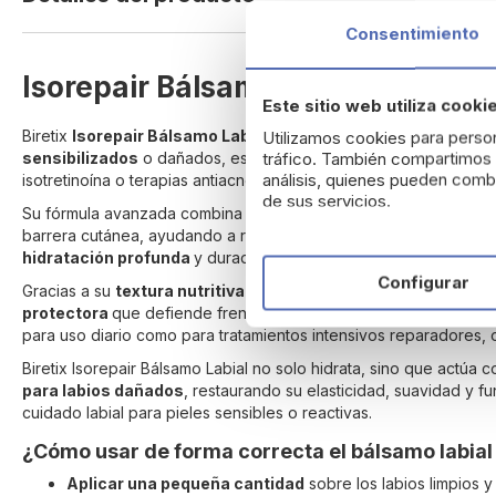
beginning
Consentimiento
of
the
Isorepair Bálsamo Labial 10 ml de 
images
Este sitio web utiliza cooki
gallery
Biretix
Isorepair Bálsamo Labial
10 ml ha sido formulado espec
Utilizamos cookies para person
tráfico. También compartimos i
sensibilizados
o dañados, especialmente en personas sometida
análisis, quienes pueden combi
isotretinoína o terapias antiacné, que suelen provocar sequeda
de sus servicios.
Su fórmula avanzada combina
activos reparadores
, calmantes
barrera cutánea, ayudando a regenerar la piel, aliviar la tirantez
hidratación profunda
y duradera, mejorando visiblemente el as
Configurar
Gracias a su
textura nutritiva
pero no pegajosa, se adhiere per
protectora
que defiende frente a agentes externos como el frío,
para uso diario como para tratamientos intensivos reparadores,
Biretix Isorepair Bálsamo Labial no solo hidrata, sino que actú
para labios dañados
, restaurando su elasticidad, suavidad y fu
cuidado labial para pieles sensibles o reactivas.
¿Cómo usar de forma correcta el bálsamo labial 
Aplicar una pequeña cantidad
sobre los labios limpios y