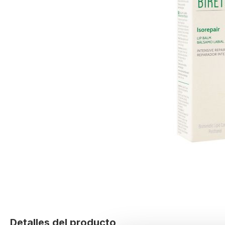
Skip
to
Detalles del producto
the