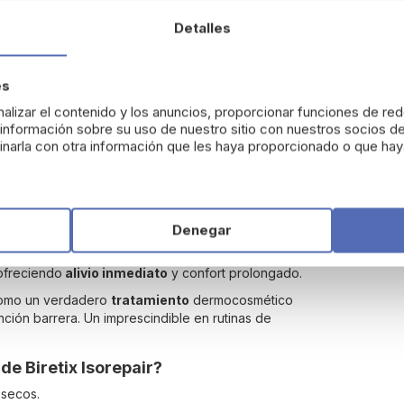
Detalles
Biretix
es
íficamente para el cuidado de los
labios frágiles,
alizar el contenido y los anuncios, proporcionar funciones de red
nformación sobre su uso de nuestro sitio con nuestros socios de
s a tratamientos dermatológicos como retinoides,
narla con otra información que les haya proporcionado o que haya
d extrema y
descamación labial.
 y protectores que actúan directamente sobre la
 y prevenir la aparición de grietas. Proporciona una
pecto de los labios desde las primeras aplicaciones.
Denegar
fectamente a la piel, creando una
película
 el viento o la sequedad ambiental. Es ideal tanto
 ofreciendo
alivio inmediato
y confort prolongado.
a como un verdadero
tratamiento
dermocosmético
nción barrera. Un imprescindible en rutinas de
de Biretix Isorepair?
 secos.