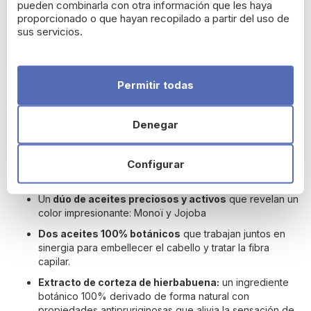
pueden combinarla con otra información que les haya
Para cabello ya ha sido teñido, cuando el color
proporcionado o que hayan recopilado a partir del uso de
natural se manifiesta en las raíces:
aplique la mezcla
sus servicios.
solo en las raíces y déjela actuar durante 20 minutos.
Luego, peina el resto del producto a través de su
cabello y déjalo actuar durante 10 minutos. Después del
tiempo de aplicación, vierta una pequeña cantidad de
Permitir todas
agua tibia sobre el cabello y enjuague bien hasta que el
agua salga limpia.
Denegar
Ingredientes-Composición:
Configurar
Una alta
concentración de pigmentos botánicos
para
crear colores llenos de matices.
Un
dúo de aceites preciosos y activos
que revelan un
color impresionante: Monoï y Jojoba
Dos aceites 100% botánicos
que trabajan juntos en
sinergia para embellecer el cabello y tratar la fibra
capilar.
Extracto de corteza de hierbabuena:
un ingrediente
botánico 100% derivado de forma natural con
propiedades antipruriginosas que alivia la sensación de