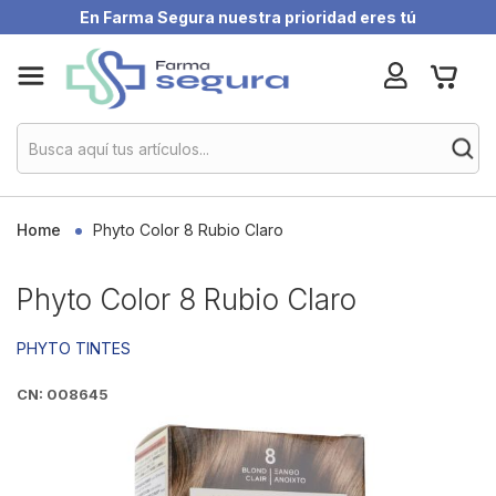
En Farma Segura nuestra prioridad eres tú
Skip
My Ca
to
Content
Home
Phyto Color 8 Rubio Claro
Phyto Color 8 Rubio Claro
PHYTO TINTES
CN: 008645
Skip
to
the
end