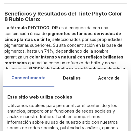
Beneficios y Resultados del Tinte Phyto Color
8 Rubio Claro:
La fórmula PHYTOCOLOR
está enriquecida con una
combinación única de
pigmentos botánicos
derivados de
cinco plantas de tinte
, seleccionados por sus propiedades
pigmentarias superiores. Su alta concentración en la base de
pigmentos, hasta un 74%, dependiendo de la sombra,
garantiza un
color intenso y natural con reflejos brillantes
matizados
que actúa como un refuerzo de brillo y no se
desvanece.
El 100% del cabello gris está cubierto desde la
primera aplicación.
Consentimiento
Detalles
Acerca de
¿Cómo debes aplicarte el tinte de Phyto Color
8 Rubio
Claro
?
Este sitio web utiliza cookies
Se debe realizar una
prueba de sensibilidad de 48 horas
Utilizamos cookies para personalizar el contenido y los
antes
de cada uso del producto.
anuncios, proporcionar funciones de redes sociales y
Para el cabello que nunca ha sido teñido:
aplique la
analizar nuestro tráfico. También compartimos
mezcla en las raíces y peine el resto del producto.
información sobre su uso de nuestro sitio con nuestros
Déjalo durante 30 minutos.
socios de redes sociales, publicidad y análisis, quienes