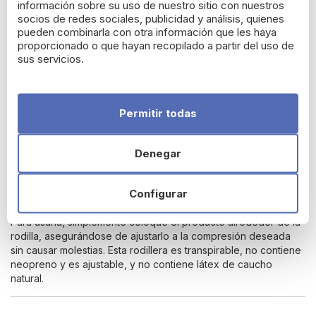
Actimove con Rótula Abierta y Ajustable?
información sobre su uso de nuestro sitio con nuestros
socios de redes sociales, publicidad y análisis, quienes
Ofrece una gran comodidad y una excelente capacidad
pueden combinarla con otra información que les haya
de transpiración gracias a su secado rápido, lo cual se
proporcionado o que hayan recopilado a partir del uso de
logra mediante el uso de materiales de alto rendimiento.
sus servicios.
Su diseño ajustable facilita su colocación, adaptándose
perfectamente a la rodilla.
Permite ajustar el nivel de compresión para mayor
Permitir todas
comodidad, lo que la hace versátil para diversas
actividades.
Denegar
Configurar
INSTRUCCIONES DE USO:
Para usarla, simplemente coloque el producto alrededor de la
rodilla, asegurándose de ajustarlo a la compresión deseada
sin causar molestias. Esta rodillera es transpirable, no contiene
neopreno y es ajustable, y no contiene látex de caucho
natural.