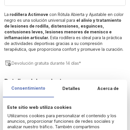
of
the
La
rodillera Actimove
con Rótula Abierta y Ajustable en color
images
negro es una solución universal para
el alivio y tratamiento
gallery
de lesiones de rodilla, distensiones, esguinces,
contusiones leves, lesiones menores de menisco e
inflamación articular.
Esta rodillera es ideal para la práctica
de actividades deportivas gracias a su compresión
terapéutica, que proporciona confort y promueve la curación.
Devolución gratuita durante 14 días*
Detalles del producto
Consentimiento
Detalles
Acerca de
Actimove Rodillera Rotula Abierta
Este sitio web utiliza cookies
Sport Edition
Utilizamos cookies para personalizar el contenido y los
anuncios, proporcionar funciones de redes sociales y
¿Cuáles son los beneficios de la rodillera
analizar nuestro tráfico. También compartimos