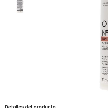
Skip
to
Detalles del producto
the