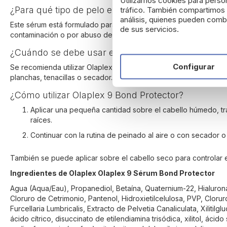
Utilizamos cookies para person
¿Para qué tipo de pelo está indicado Olaplex 9 Sé
tráfico. También compartimos i
análisis, quienes pueden combi
Este sérum está formulado para cabellos mates, con tendencia a
de sus servicios.
contaminación o por abuso de las planchas o el secador.
¿Cuándo se debe usar el Sérum Olaplex 9 Bond Pr
Configurar
Se recomienda utilizar Olaplex 9 en los días que se lave el cabel
planchas, tenacillas o secador. Es el complemento ideal como pr
¿Cómo utilizar Olaplex 9 Bond Protector?
Aplicar una pequeña cantidad sobre el cabello húmedo, tra
raíces.
Continuar con la rutina de peinado al aire o con secador o
También se puede aplicar sobre el cabello seco para controlar el f
Ingredientes de Olaplex Olaplex 9 Sérum Bond Protector
Agua (Aqua/Eau), Propanediol, Betaína, Quaternium-22, Hialurona
Cloruro de Cetrimonio, Pantenol, Hidroxietilcelulosa, PVP, Clorur
Furcellaria Lumbricalis, Extracto de Pelvetia Canaliculata, Xilitilgl
ácido cítrico, disuccinato de etilendiamina trisódica, xilitol, ácid