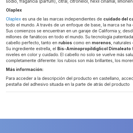
sodio, fragancia (parfum), citral, citronelol, hexil cinamal, limoneno
Olaplex
Olaplex
es una de las marcas independientes de
cuidado del c
todo el mundo. A través de un enfoque de base, la marca se ha
Sus comienzos se encuentran en un garaje de California y, desd
millones de fanáticos en todo el mundo. Su tecnología patenta
cabello perfecto, tanto en
rubios
como en
morenos
, naturales
Su ingrediente estrella, el
Bis-Aminopropildiglicol Dimaleato
h
niveles en color y cuidado. El cabello no solo se vuelve más sa
completamente diferente: los rubios son más brillantes, los moren
Más información:
Para acceder a la descripción del producto en castellano, acce
pestaña del adhesivo situada en la parte de atrás del producto