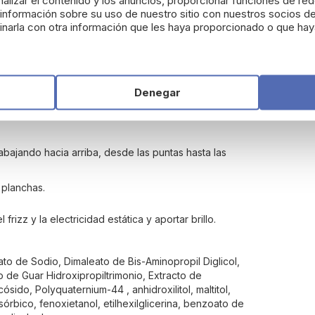
alizar el contenido y los anuncios, proporcionar funciones de red
rum Bond Protector?
nformación sobre su uso de nuestro sitio con nuestros socios de
narla con otra información que les haya proporcionado o que haya
 enredarse, que han perdido su forma y brillo por
otector?
Denegar
lo y en días intermedios en los que se vaya a utilizar
imer paso en la rutina de peinado.
bajando hacia arriba, desde las puntas hasta las
 planchas.
rizz y la electricidad estática y aportar brillo.
to de Sodio, Dimaleato de Bis-Aminopropil Diglicol,
o de Guar Hidroxipropiltrimonio, Extracto de
ucósido, Polyquaternium-44 , anhidroxilitol, maltitol,
o sórbico, fenoxietanol, etilhexilglicerina, benzoato de