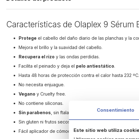
beginning
of
the
Características de Olaplex 9 Sérum 
images
gallery
Protege
el cabello del daño diario de las planchas y la c
Mejora el brillo y la suavidad del cabello.
Recupera el rizo
y las ondas perdidas.
Facilita el peinado y deja el
pelo antiestático
.
Hasta 48 horas de protección contra el calor hasta 232 ºC
No necesita enjuague.
Vegano
y Cruelty free.
No contiene siliconas.
Consentimiento
Sin parabenos
, sin ftalatos, sin fosfatos,
sin sulfatos
.
Sin gluten ni frutos secos.
Este sitio web utiliza cooki
Fácil aplicador de cómoda dosificación.