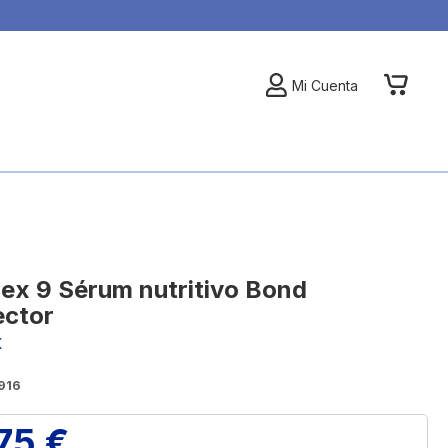
My Car
Mi Cuenta
lex 9 Sérum nutritivo Bond
ector
X
916
75 €