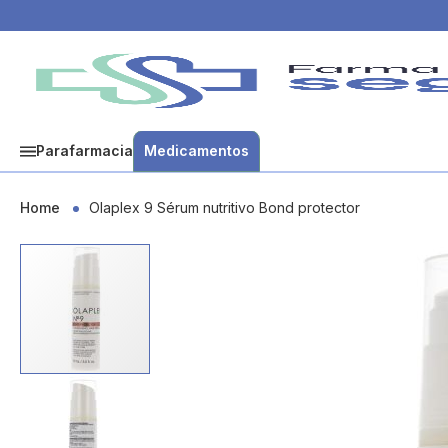
Parafarmacia
Medicamentos
Home
Olaplex 9 Sérum nutritivo Bond protector
Skip
to
the
end
of
the
images
gallery