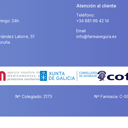
Atención al cliente
Teléfono:
ingo: 24h.
+34 881 99 42 14
Email
nández Latorre, 51
info@farmasegura.es
oruña
Nº Colegiado: 2173
Nº Farmacia: C-0