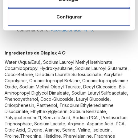
puntas.
Dejar actuar 5 minutos.
Configurar
Para obtener los mejores resultados, se recomienda
combinar con el
Acondicionador nº 5
.
Ingredientes de Olaplex 4 C
Water (Aqua/Eau), Sodium Lauroyl Methyl Isethionate,
Cocamidopropyl Hydroxysultaine, Sodium Lauroyl Glutamate,
Coco-Betaine, Disodium Laureth Sulfosuccinate, Acrylates
Copolymer, Cocamidopropyl Betaine, Cocamidopropylamine
Oxide, Sodium Methyl Oleoyl Taurate, Decyl Glucoside, Bis-
Aminopropyl Diglycol Dimaleate, Sodium Lauryl Sulfoacetate,
Phenoxyethanol, Coco-Glucoside, Lauryl Glucoside,
Chlorphenesin, Panthenol, Trisodium Ethylenediamine
Disuccinate, Ethylhexylglycerin, Sodium Benzoate,
Polyquaternium-11, Benzoic Acid, Sodium PCA , Pentasodium
Triphosphate, Sodium Lactate, Arginine, Aspartic Acid, PCA,
Citric Acid, Glycine, Alanine, Serine, Valine, Isoleucin,
Proline,Threonine, Histidine, Phenylalanine, Fragrance