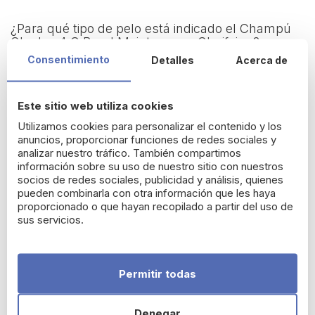
¿Para qué tipo de pelo está indicado el Champú
Olaplex 4 C Bond Maintenance Clarifying?
Consentimiento
Detalles
Acerca de
El Champú 4 C de Olaplex está formulado para
todos los
tipos de cabello,
para realizar una limpieza profunda de rutina
al cabello.
Este sitio web utiliza cookies
Utilizamos cookies para personalizar el contenido y los
¿Cuándo se debe usar el champú 4 C Bond
anuncios, proporcionar funciones de redes sociales y
Maintenance Clarifying de Olaplex?
analizar nuestro tráfico. También compartimos
información sobre su uso de nuestro sitio con nuestros
Se recomienda utilizar Olaplex 4 C 1 vez por semana o 2
socios de redes sociales, publicidad y análisis, quienes
veces al mes, para mantener el pelo limpio y equilibrado.
pueden combinarla con otra información que les haya
proporcionado o que hayan recopilado a partir del uso de
sus servicios.
¿Cómo utilizar Olaplex 4 C Bond Maintenance
Clarifying Shampoo?
Se recomienda emulsionar una pequeña cantidad
Permitir todas
primeramente en las manos para activar su espuma antes
de aplicar en el cabello.
Denegar
Posteriormente, aplicar en el pelo desde la raíz a las