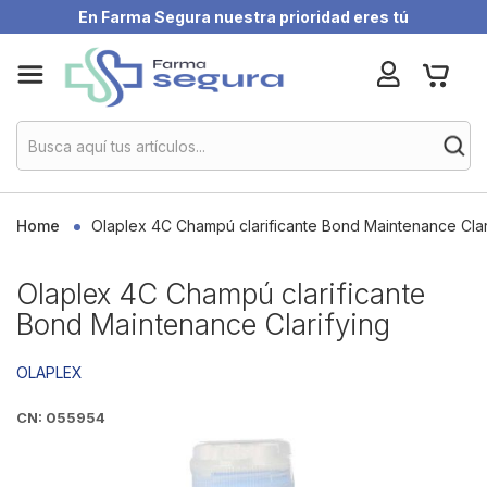
En Farma Segura nuestra prioridad eres tú
Skip
My Ca
to
Content
Home
Olaplex 4C Champú clarificante Bond Maintenance Clar
Olaplex 4C Champú clarificante
Bond Maintenance Clarifying
OLAPLEX
CN: 055954
Skip
to