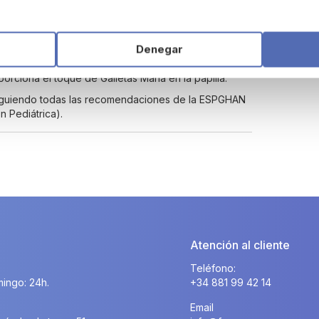
mplemento a la alimentación diaria de tu bebé.
Denegar
ada, centeno, avena, arroz, maíz, mijo, sorgo).
rciona el toque de Galletas María en la papilla.
 siguiendo todas las recomendaciones de la ESPGHAN
 Pediátrica).
Atención al cliente
Teléfono:
ingo: 24h.
+34 881 99 42 14
Email