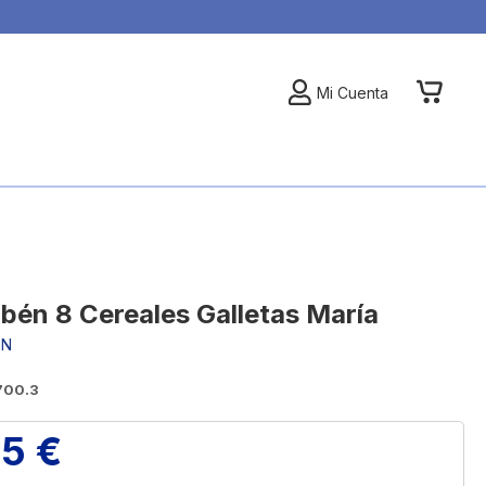
My Car
Mi Cuenta
ibén 8 Cereales Galletas María
EN
700.3
45 €