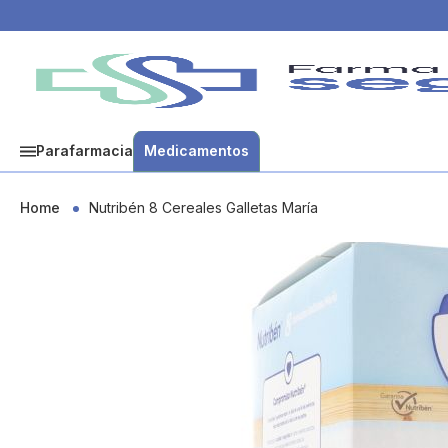
Parafarmacia
Medicamentos
Home
Nutribén 8 Cereales Galletas María
Skip
to
the
end
of
the
images
gallery