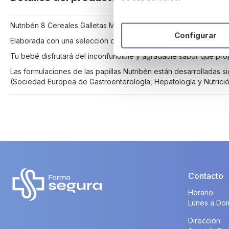
beginning
of
Nutribén 8 Cereales Galletas María, es una papilla ideal como co
the
Configurar
images
Elaborada con una selección de los mejores cereales (trigo, ceb
gallery
Tu bebé disfrutará del inconfundible y agradable sabor que propo
Las formulaciones de las papillas Nutribén están desarrolladas
(Sociedad Europea de Gastroenterología, Hepatología y Nutrición
Contacto
Horario:
Lunes a Dom
Dirección: