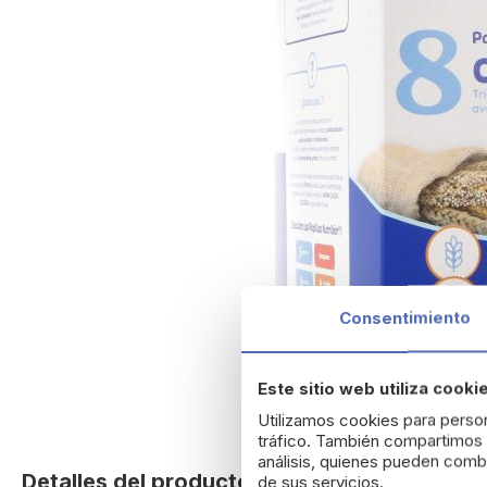
Consentimiento
Este sitio web utiliza cooki
Utilizamos cookies para person
Skip
tráfico. También compartimos i
to
análisis, quienes pueden combi
Detalles del producto
de sus servicios.
the