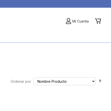
My Car
Mi Cuenta
Set
Ordenar por
Des
Dire