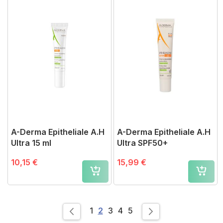
A-Derma Epitheliale A.H
A-Derma Epitheliale A.H
Ultra 15 ml
Ultra SPF50+
10,15 €
15,99 €
Page
Page
You're currently reading page
Page
Page
Page
1
2
3
4
5
Page
Previous
Page
Siguiente