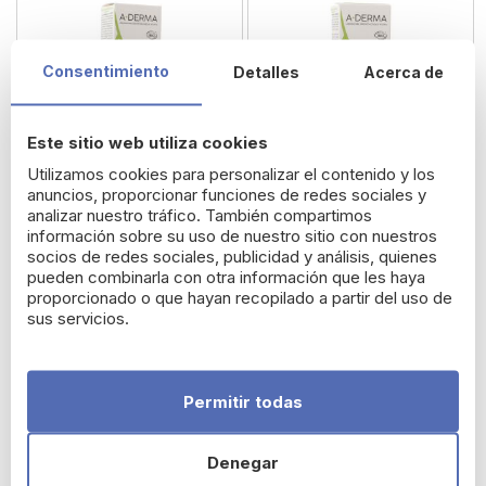
Consentimiento
Detalles
Acerca de
Este sitio web utiliza cookies
Utilizamos cookies para personalizar el contenido y los
anuncios, proporcionar funciones de redes sociales y
analizar nuestro tráfico. También compartimos
información sobre su uso de nuestro sitio con nuestros
A-Derma Biology Crema
A-Derma Biology Crema
socios de redes sociales, publicidad y análisis, quienes
pueden combinarla con otra información que les haya
Hidratante Rica 40 ml
Ligera 40 ml
proporcionado o que hayan recopilado a partir del uso de
sus servicios.
18,76 €
19,95 €
Permitir todas
Denegar