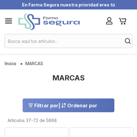
En Farma Segura nuestra prioridad eres tú
Skip
My Ca
to
Content
Inicio
MARCAS
MARCAS
Filtrar por
|
Ordenar por
Artículos
37
-
72
de
5868