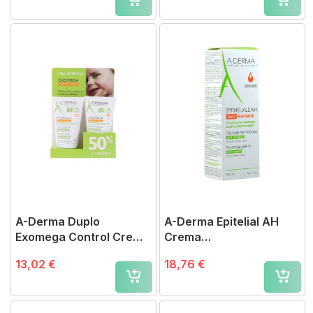
A-Derma Duplo
A-Derma Epitelial AH
Exomega Control Crema
Crema
Emoliente 50 ml
Ultraregeneradora
13,02 €
18,76 €