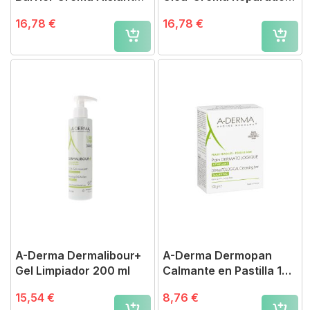
100 ml
100 ml
16,78 €
16,78 €
A-Derma Dermalibour+
A-Derma Dermopan
Gel Limpiador 200 ml
Calmante en Pastilla 100
g
15,54 €
8,76 €