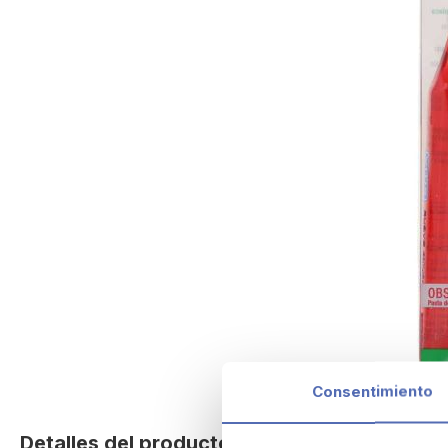
Consentimiento
Skip
to
Detalles del producto
the