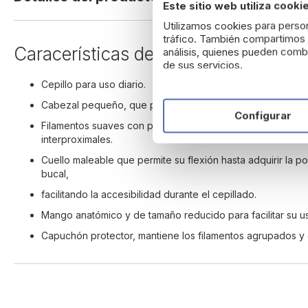
Este sitio web utiliza cooki
beginning
of
Utilizamos cookies para person
the
tráfico. También compartimos i
Caracerísticas de Vitis cepillo Sua
análisis, quienes pueden combi
images
de sus servicios.
gallery
Cepillo para uso diario.
Cabezal pequeño, que permite acceder a las zonas de difí
Configurar
Filamentos suaves con perfil ondulado para seguir el contor
interproximales.
Cuello maleable que permite su flexión hasta adquirir la p
bucal,
facilitando la accesibilidad durante el cepillado.
Mango anatómico y de tamaño reducido para facilitar su uso
Capuchón protector, mantiene los filamentos agrupados y 