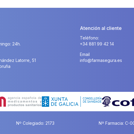
Atención al cliente
Teléfono:
ingo: 24h.
+34 881 99 42 14
Email
nández Latorre, 51
info@farmasegura.es
oruña
Nº Colegiado: 2173
Nº Farmacia: C-0