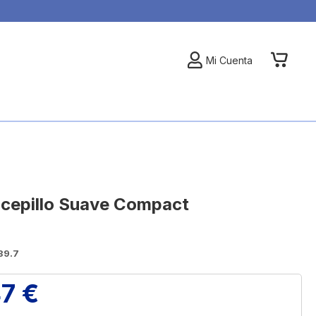
My Car
Mi Cuenta
s cepillo Suave Compact
39.7
7 €