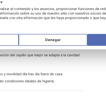
es
alizar el contenido y los anuncios, proporcionar funciones de red
nformación sobre su uso de nuestro sitio con nuestros socios de
ve Compact
narla con otra información que les haya proporcionado o que haya
cil acceso.
Denegar
no de las encías y facilitar el acceso a los espacios
osición del cepillo que mejor se adapta a la cavidad
 y movilidad día tras día fuera de casa.
en condiciones ideales de higiene.