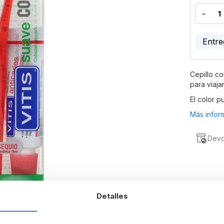
-
Entre
Cepillo c
para viajar
El color p
Más inform
Devo
Detalles