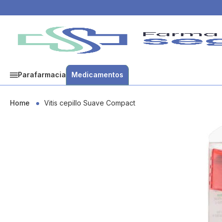
Parafarmacia
Medicamentos
Home
Vitis cepillo Suave Compact
Skip
to
the
end
of
the
images
gallery