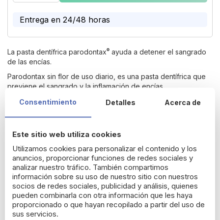
the
images
Entrega en 24/48 horas
gallery
®
La pasta dentífrica parodontax
ayuda a detener el sangrado
de las encías.
Parodontax sin flor de uso diario, es una pasta dentífrica que
previene el sangrado y la inflamación de encías.
Consentimiento
Detalles
Acerca de
Devolución gratuita durante 14 días*
Este sitio web utiliza cookies
Detalles del producto
Utilizamos cookies para personalizar el contenido y los
anuncios, proporcionar funciones de redes sociales y
analizar nuestro tráfico. También compartimos
El sangrado de las encías es uno de los primeros síntomas de
información sobre su uso de nuestro sitio con nuestros
la enfermedad gingival. Si no se trata, esta afección podría
socios de redes sociales, publicidad y análisis, quienes
terminar provocando la pérdida de dientes. Cepillarse los
pueden combinarla con otra información que les haya
®
dientes con la pasta dentífrica sin flúor parodontax
ayuda a
proporcionado o que hayan recopilado a partir del uso de
eliminar eficazmente la placa y a detener el sangrado de las
sus servicios.
encías.