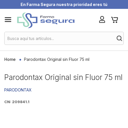
En Farma Segura nuestra prioridad eres tú
Skip
My Ca
to
Content
Home
Parodontax Original sin Fluor 75 ml
Parodontax Original sin Fluor 75 ml
PARODONTAX
CN: 209841.1
Skip
to
the
end