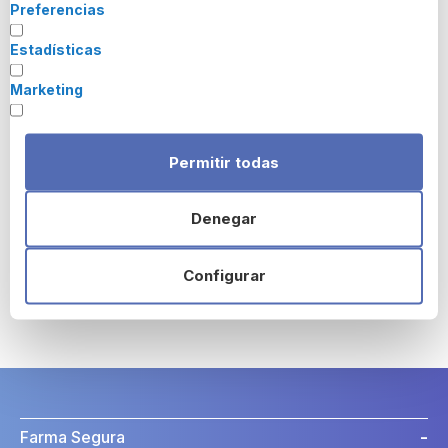
"Para favorecer la penetración y acción a través de la piel de
Preferencias
los ozónidos y otros productos derivados contenidos en el
jabón de ozono recomendamos la siguiente forma de
Estadísticas
aplicación: humedecer las manos y enjabonarlas, luego frotar
las manos haciendo abundante espuma y seguir frotando
Marketing
hasta que desparezca toda la espuma, las manos quedarán
como si hubiera aplicado una emulsión, esperar dos o tres
minutos y a continuación moje las manos con agua y vuelva a
Permitir todas
frotar las manos, la espuma de jabón volverá a reaparecer,
lávese y aclárese normalmente
con agua”
Denegar
Para más información consulta a nuestros
farmacéuticos.
Configurar
Farma Segura