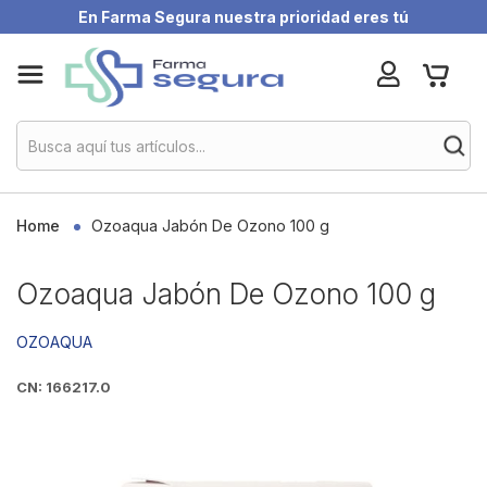
En Farma Segura nuestra prioridad eres tú
Skip
My Ca
to
Content
Home
Ozoaqua Jabón De Ozono 100 g
Ozoaqua Jabón De Ozono 100 g
OZOAQUA
CN: 166217.0
Skip
to
the
end