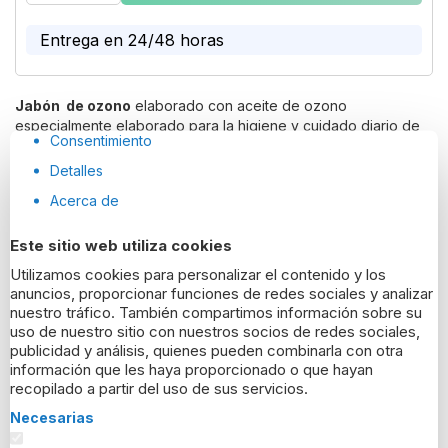
the
images
Entrega en 24/48 horas
gallery
Jabón de ozono
elaborado con aceite de ozono
especialmente elaborado para la higiene y cuidado diario de
Consentimiento
la piel.
Detalles
Más
Acerca de
Devolución gratuita durante 14 días*
Este sitio web utiliza cookies
Utilizamos cookies para personalizar el contenido y los
Detalles del producto
anuncios, proporcionar funciones de redes sociales y analizar
nuestro tráfico. También compartimos información sobre su
uso de nuestro sitio con nuestros socios de redes sociales,
Jabón de ozono elaborado con aceite de ozono
publicidad y análisis, quienes pueden combinarla con otra
especialmente elaborado para la higiene y cuidado diario de
información que les haya proporcionado o que hayan
la piel. Apto para todo tipo de piel.
recopilado a partir del uso de sus servicios.
MODO DE APLICACIÓN:
Necesarias