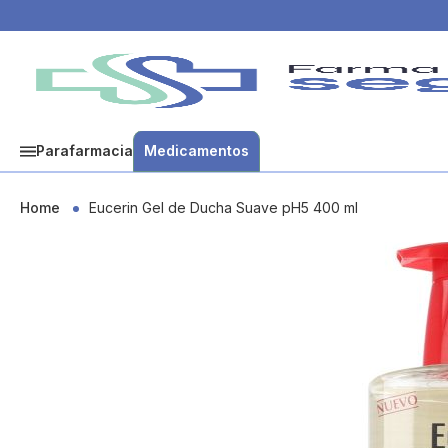
Parafarmacia
Medicamentos
Home
Eucerin Gel de Ducha Suave pH5 400 ml
Skip
to
the
end
of
the
images
gallery