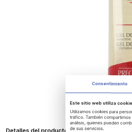
Consentimiento
Este sitio web utiliza cooki
Utilizamos cookies para person
tráfico. También compartimos i
Skip
análisis, quienes pueden combi
to
de sus servicios.
Detalles del producto
the