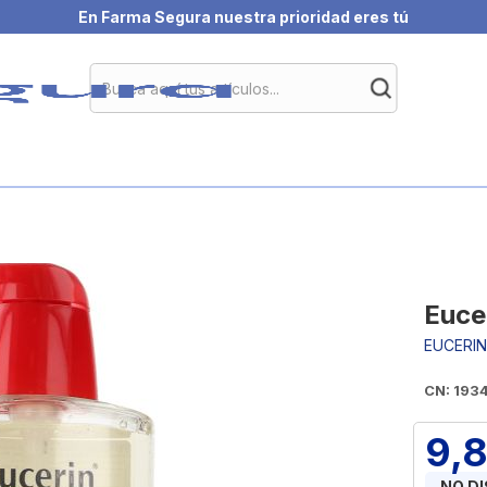
En Farma Segura nuestra prioridad eres tú
Euce
EUCERI
CN: 193
9,
NO D