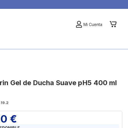
My Car
Mi Cuenta
rin Gel de Ducha Suave pH5 400 ml
N
419.2
80 €
ISPONIBLE