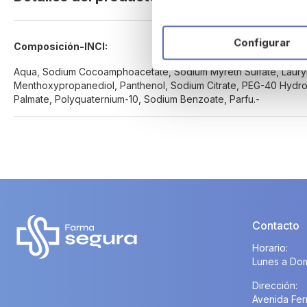
beginning
of
the
Configurar
Composición-INCI:
images
gallery
Aqua, Sodium Cocoamphoacetate, Sodium Myreth Sulfate, Lauryl G
Menthoxypropanediol, Panthenol, Sodium Citrate, PEG-40 Hydr
Palmate, Polyquaternium-10, Sodium Benzoate, Parfu.-
Contacto
Horario:
Lunes a Dom
Dirección:
Avenida Fer