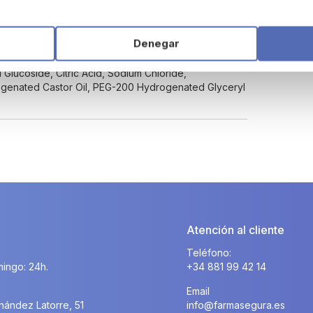
Denegar
lucoside, Citric Acid, Sodium Chloride,
ogenated Castor Oil, PEG-200 Hydrogenated Glyceryl
Atención al cliente
Teléfono:
ingo: 24h.
+34 881 99 42 14
Email
nández Latorre, 51
info@farmasegura.es