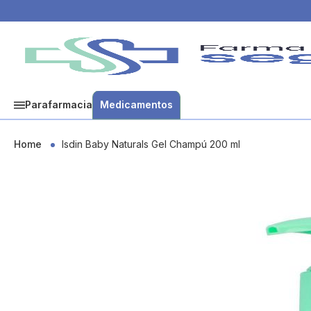
Parafarmacia
Medicamentos
Home
Isdin Baby Naturals Gel Champú 200 ml
Skip
to
the
end
of
the
images
gallery