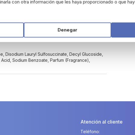
narla con otra información que les haya proporcionado o que haya
aje hasta que se forme espuma y aclarar con
Denegar
erpo, especialmente las zonas de difícil acceso,
, Disodium Lauryl Sulfosuccinate, Decyl Glucoside,
ic Acid, Sodium Benzoate, Parfum (Fragrance),
Atención al cliente
Teléfono: