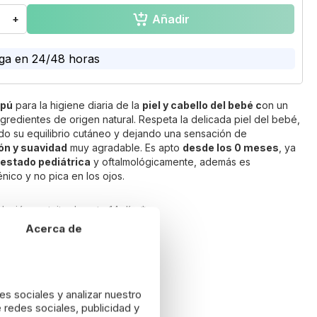
Añadir
+
ga en 24/48 horas
mpú
para la higiene diaria de la
piel y cabello del bebé c
on un
redientes de origen natural. Respeta la delicada piel del bebé,
do su equilibrio cutáneo y dejando una sensación de
ón y suavidad
muy agradable. Es apto
desde los 0 meses
, ya
testado pediátrica
y oftalmológicamente, además es
nico y no pica en los ojos.
lución gratuita durante 14 días*
Acerca de
es sociales y analizar nuestro
 redes sociales, publicidad y