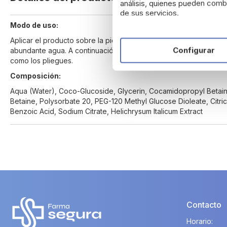
análisis, quienes pueden combi
beginning
de sus servicios.
of
Modo de uso:
the
images
Aplicar el producto sobre la piel mojada, realizar un suave mas
gallery
Configurar
abundante agua. A continuación, secar delicadamente todo el cu
como los pliegues.
Composición:
Aqua (Water), Coco-Glucoside, Glycerin, Cocamidopropyl Betaine
Betaine, Polysorbate 20, PEG-120 Methyl Glucose Dioleate, Citr
Benzoic Acid, Sodium Citrate, Helichrysum Italicum Extract
Contacto
Horario: