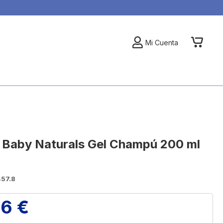
My Car
Mi Cuenta
n Baby Naturals Gel Champú 200 ml
457.8
86 €