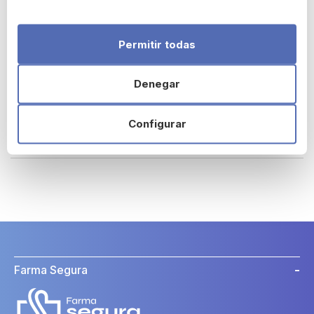
Composición:
Olus Oil (Vegetable Oil), Helianthus Annuus (Sunflower) Seed
Permitir todas
Oil, Aqua (Water), Isopropyl Palmitate, Hydrogenated
Vegetable Oil, Glycerin, Cellulose, Hydrogenated Castor Oil,
Denegar
Polyglyceryl-2 Dipolyhydroxystearate, Behenyl Alcohol,
Myristyl Myristate, Candelilla Cera (Euphorbia Cerifera Wax),
Magnesium Sulfate, 1,2-Hexanediol, Caprylyl Glycol,
Configurar
Ethylhexylglycerin, Tocopherol, Butyrospermum Parkii (Shea
Butter), Rosa Canina Fruit Oil, Helichrysum Italicum Extract
Farma Segura