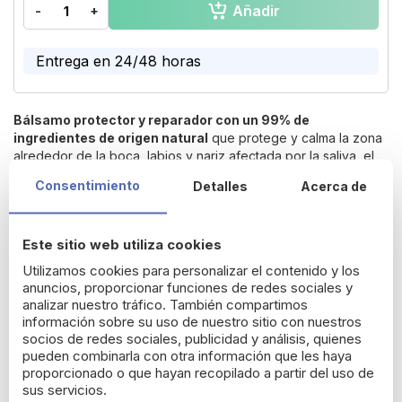
Añadir
-
+
of
the
images
Entrega en 24/48 horas
gallery
Bálsamo protector y reparador con un 99% de
ingredientes de origen natural
que protege y calma la zona
alrededor de la boca, labios y nariz afectada por la saliva, el
chupete y las condiciones extremas. Mejora la piel desde la
Consentimiento
Detalles
Acerca de
primera aplicación. Apto desde los 0 meses.
Testado
pediátrica y dermatológicamente. Hipoalergénico
Este sitio web utiliza cookies
Devolución gratuita durante 14 días*
Utilizamos cookies para personalizar el contenido y los
anuncios, proporcionar funciones de redes sociales y
analizar nuestro tráfico. También compartimos
Detalles del producto
información sobre su uso de nuestro sitio con nuestros
socios de redes sociales, publicidad y análisis, quienes
pueden combinarla con otra información que les haya
Modo de uso:
proporcionado o que hayan recopilado a partir del uso de
Aplicar 2 o 3 veces al día sobre la piel limpia y seca de la zona
sus servicios.
a tratar. Realizar un suave masaje hasta su absorción.